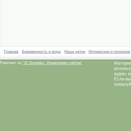
Главная
Беременность и роды
Наши детки
Интересное и полезное
Работает на
"1C-Битрикс: Управление сайтом"
Материа
использ
аудио, 
Если вы
пожалуй