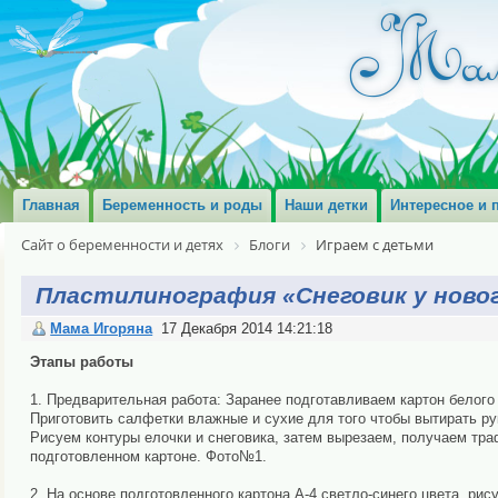
Главная
Беременность и роды
Наши детки
Интересное и 
Сайт о беременности и детях
Блоги
Играем с детьми
Пластилинография «Снеговик у новог
Мама Игоряна
17 Декабря 2014 14:21:18
Этапы работы
1. Предварительная работа: Заранее подготавливаем картон белого
Приготовить салфетки влажные и сухие для того чтобы вытирать ру
Рисуем контуры елочки и снеговика, затем вырезаем, получаем траф
подготовленном картоне. Фото№1.
2. На основе подготовленного картона А-4 светло-синего цвета, ри