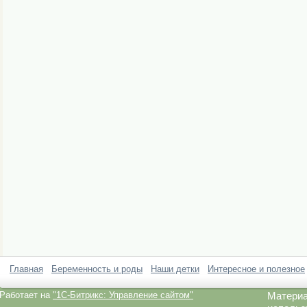
Главная
Беременность и роды
Наши детки
Интересное и полезное
Работает на
"1C-Битрикс: Управление сайтом"
Материа