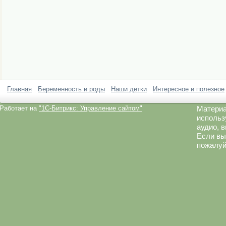
Главная
Беременность и роды
Наши детки
Интересное и полезное
Работает на
"1C-Битрикс: Управление сайтом"
Материа
использ
аудио, 
Если вы
пожалуй