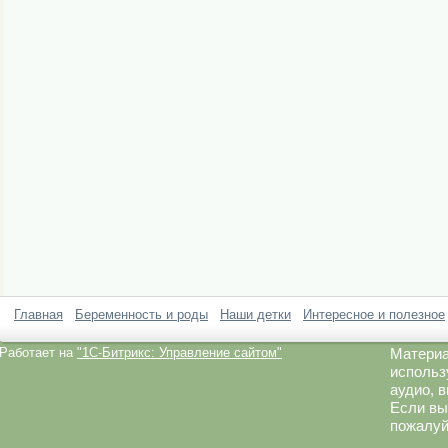
Главная
Беременность и роды
Наши детки
Интересное и полезное
Работает на
"1C-Битрикс: Управление сайтом"
Материа
использ
аудио, 
Если вы
пожалуй