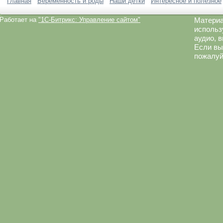
Главная
Беременность и роды
Наши детки
Интересное и полезное
Работает на
"1C-Битрикс: Управление сайтом"
Материа
использ
аудио, 
Если вы
пожалуй