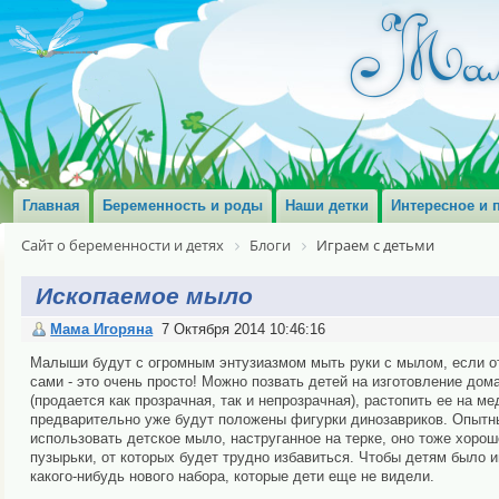
Главная
Беременность и роды
Наши детки
Интересное и 
Сайт о беременности и детях
Блоги
Играем с детьми
Ископаемое мыло
Мама Игоряна
7 Октября 2014 10:46:16
Малыши будут с огромным энтузиазмом мыть руки с мылом, если от
сами - это очень просто! Можно позвать детей на изготовление до
(продается как прозрачная, так и непрозрачная), растопить ее на 
предварительно уже будут положены фигурки динозавриков. Опытн
использовать детское мыло, наструганное на терке, оно тоже хорош
пузырьки, от которых будет трудно избавиться. Чтобы детям было 
какого-нибудь нового набора, которые дети еще не видели.