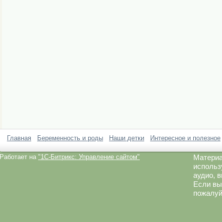
Главная
Беременность и роды
Наши детки
Интересное и полезное
Работает на
"1C-Битрикс: Управление сайтом"
Материа
использ
аудио, 
Если вы
пожалуй