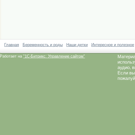
Главная
Беременность и роды
Наши детки
Интересное и полезное
Работает на
"1C-Битрикс: Управление сайтом"
Материа
использ
аудио, 
Если вы
пожалуй