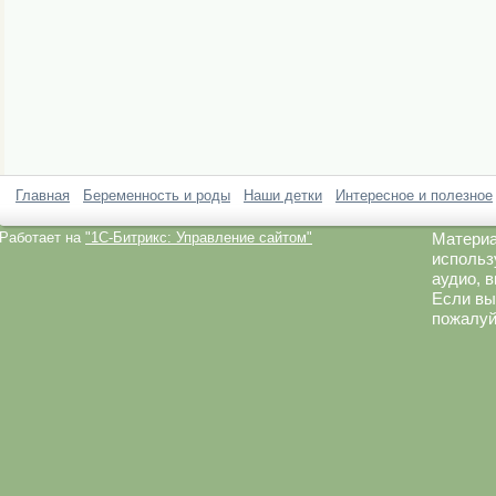
Главная
Беременность и роды
Наши детки
Интересное и полезное
Работает на
"1C-Битрикс: Управление сайтом"
Материа
использ
аудио, 
Если вы
пожалуй