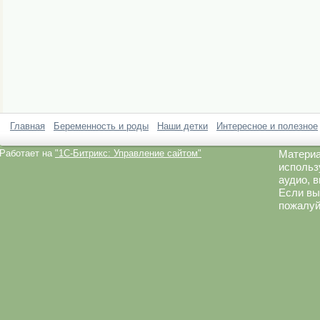
Главная
Беременность и роды
Наши детки
Интересное и полезное
Работает на
"1C-Битрикс: Управление сайтом"
Материа
использ
аудио, 
Если вы
пожалуй