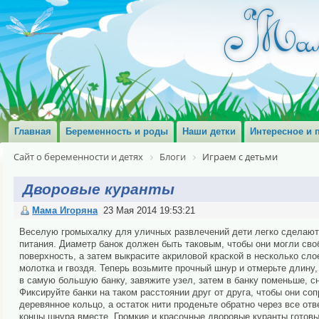
Главная
Беременность и роды
Наши детки
Интересное и 
Сайт о беременности и детях
Блоги
Играем с детьми
Дворовые куранты
Мама Игоряна
23 Мая 2014 19:53:21
Веселую громыхалку для уличных развлечений дети легко сделают 
питания. Диаметр банок должен быть таковым, чтобы они могли сво
поверхность, а затем выкрасите акриловой краской в несколько сл
молотка и гвоздя. Теперь возьмите прочный шнур и отмерьте длину
в самую большую банку, завяжите узел, затем в банку поменьше, сн
Фиксируйте банки на таком расстоянии друг от друга, чтобы они со
деревянное кольцо, а остаток нити проденьте обратно через все отв
концы шнура вместе. Громкие и красочные дворовые куранты готовы