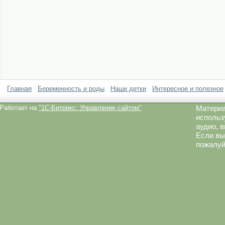
Главная
Беременность и роды
Наши детки
Интересное и полезное
Работает на
"1C-Битрикс: Управление сайтом"
Материа
использ
аудио, 
Если вы
пожалуй