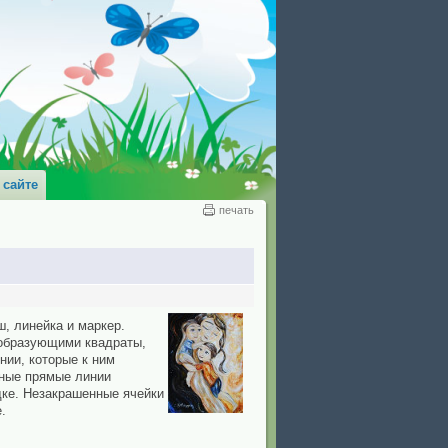
 сайте
печать
, линейка и маркер.
 образующими квадраты,
нии, которые к ним
ьные прямые линии
дке. Незакрашенные ячейки
.