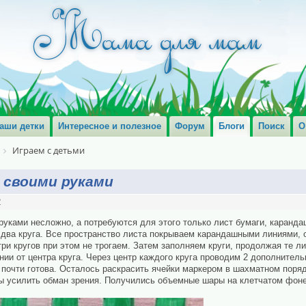
аши детки
Интересное и полезное
Форум
Блоги
Поиск
О
Играем с детьми
 своими руками
2
уками несложно, а потребуются для этого только лист бумаги, карандаш
два круга. Все пространство листа покрываем карандашными линиями,
ри кругов при этом не трогаем. Затем заполняем круги, продолжая те ли
нии от центра круга. Через центр каждого круга проводим 2 дополнител
 почти готова. Осталось раскрасить ячейки маркером в шахматном поря
ы усилить обман зрения. Получились объемные шары на клетчатом фоне