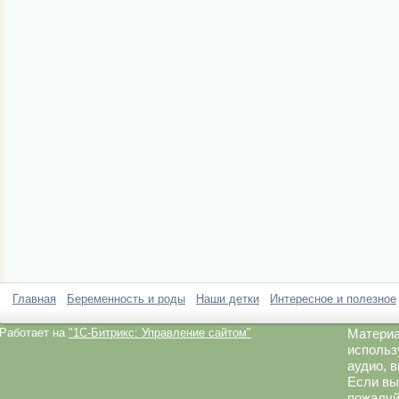
Главная
Беременность и роды
Наши детки
Интересное и полезное
Работает на
"1C-Битрикс: Управление сайтом"
Материа
использ
аудио, 
Если вы
пожалуй