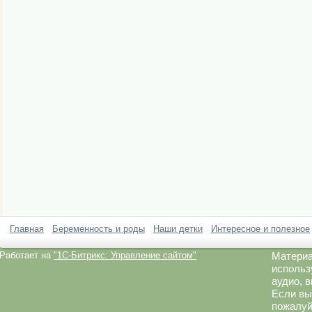
Главная
Беременность и роды
Наши детки
Интересное и полезное
Работает на
"1C-Битрикс: Управление сайтом"
Материа
использ
аудио, 
Если вы
пожалуй