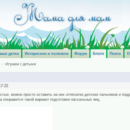
аши детки
Интересное и полезное
Форум
Блоги
Поиск
О
Играем с детьми
17:22
тью, можно просто оставить на них отпечатки детских пальчиков и под
 понравится такой вариант подготовки пасхальных яиц.