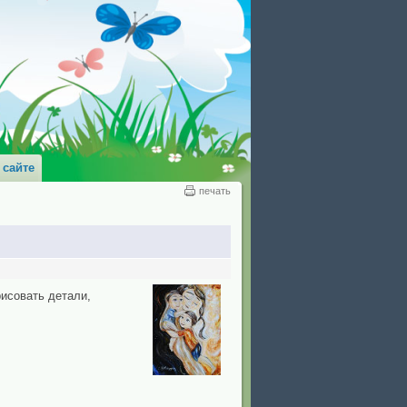
 сайте
печать
рисовать детали,