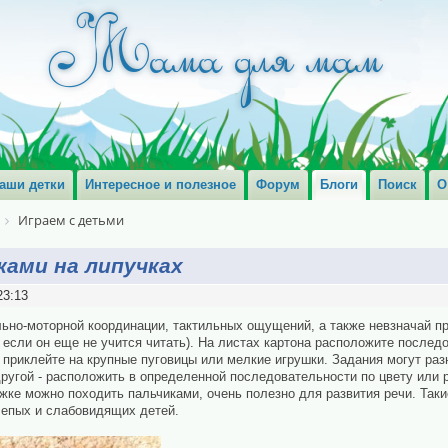
аши детки
Интересное и полезное
Форум
Блоги
Поиск
О
Играем с детьми
ками на липучках
23:13
льно-моторной координации, тактильных ощущений, а также невзначай п
 если он еще не учится читать). На листах картона расположите послед
 приклейте на крупные пуговицы или мелкие игрушки. Задания могут раз
другой - расположить в определенной последовательности по цвету или р
жке можно походить пальчиками, очень полезно для развития речи. Так
лепых и слабовидящих детей.