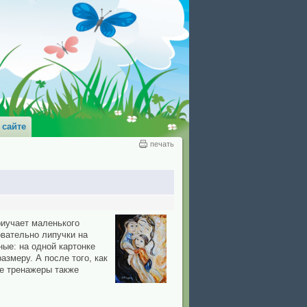
 сайте
печать
риучает маленького
овательно липучки на
ные: на одной картонке
азмеру. А после того, как
ие тренажеры также