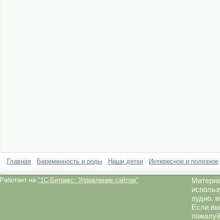
Главная
Беременность и роды
Наши детки
Интересное и полезное
Работает на
"1C-Битрикс: Управление сайтом"
Материа
использ
аудио, 
Если вы
пожалуй