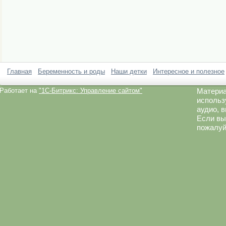
Главная
Беременность и роды
Наши детки
Интересное и полезное
Работает на
"1C-Битрикс: Управление сайтом"
Материа
использ
аудио, 
Если вы
пожалуй