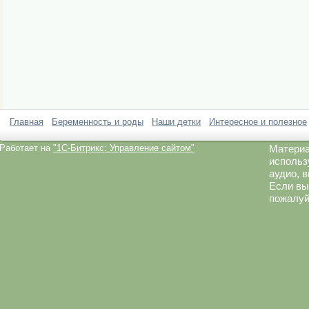
Главная
Беременность и роды
Наши детки
Интересное и полезное
Работает на
"1C-Битрикс: Управление сайтом"
Материа
использ
аудио, 
Если вы
пожалуй