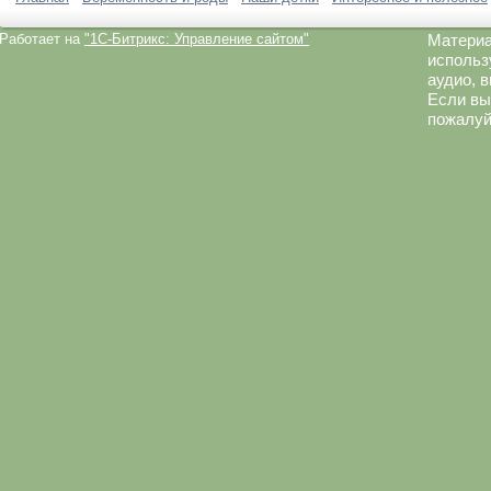
Работает на
"1C-Битрикс: Управление сайтом"
Материа
использ
аудио, 
Если вы
пожалуй