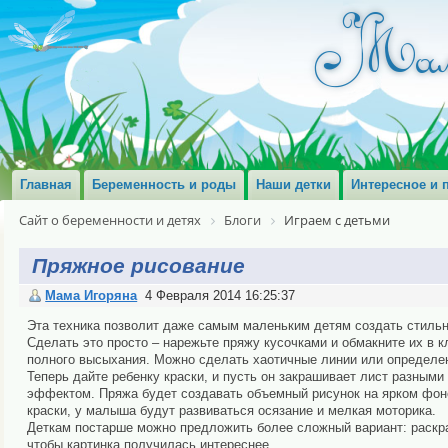
Главная
Беременность и роды
Наши детки
Интересное и 
Сайт о беременности и детях
Блоги
Играем с детьми
Пряжное рисование
Мама Игоряна
4 Февраля 2014 16:25:37
Эта техника позволит даже самым маленьким детям создать стильны
Сделать это просто – нарежьте пряжу кусочками и обмакните их в к
полного высыхания. Можно сделать хаотичные линии или определен
Теперь дайте ребенку краски, и пусть он закрашивает лист разными 
эффектом. Пряжа будет создавать объемный рисунок на ярком фон
краски, у малыша будут развиваться осязание и мелкая моторика.
Деткам постарше можно предложить более сложный вариант: раскрас
чтобы картинка получилась интереснее.