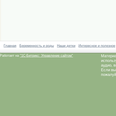
Главная
Беременность и роды
Наши детки
Интересное и полезное
Работает на
"1C-Битрикс: Управление сайтом"
Материа
использ
аудио, 
Если вы
пожалуй