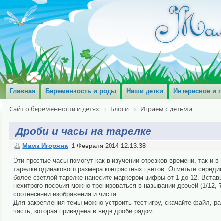
Главная
Беременность и роды
Наши детки
Интересное и 
Сайт о беременности и детях
Блоги
Играем с детьми
Дроби и часы на тарелке
Мама Игоряна
1 Февраля 2014 12:13:38
Эти простые часы помогут как в изучении отрезков времени, так и 
тарелки одинакового размера контрастных цветов. Отметьте середин
более светлой тарелке нанесите маркером цифры от 1 до 12. Вставь
нехитрого пособия можно тренироваться в назывании дробей (1/12, 7
соотнесении изображения и числа.
Для закрепления темы можно устроить тест-игру, скачайте файл, ра
часть, которая приведена в виде дроби рядом.