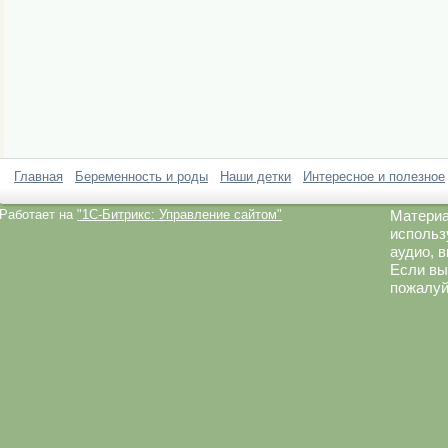
Главная
Беременность и роды
Наши детки
Интересное и полезное
Работает на
"1C-Битрикс: Управление сайтом"
Материа
использ
аудио, 
Если вы
пожалуй