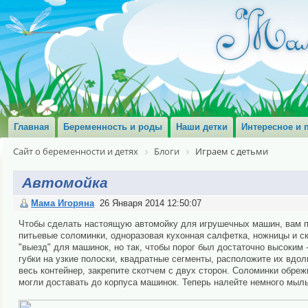
Главная
Беременность и роды
Наши детки
Интересное и 
Сайт о беременности и детях
Блоги
Играем с детьми
Автомойка
Мама Игоряна
26 Января 2014 12:50:07
Чтобы сделать настоящую автомойку для игрушечных машин, вам по
питьевые соломинки, одноразовая кухонная салфетка, ножницы и ск
"выезд" для машинок, но так, чтобы порог был достаточно высоким 
губки на узкие полоски, квадратные сегменты, расположите их вдол
весь контейнер, закрепите скотчем с двух сторон. Соломинки обреж
могли доставать до корпуса машинок. Теперь налейте немного мыль