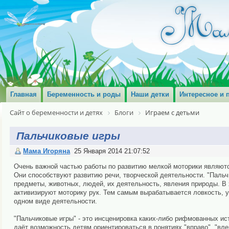
Главная
Беременность и роды
Наши детки
Интересное и 
Сайт о беременности и детях
Блоги
Играем с детьми
Пальчиковые игры
Мама Игоряна
25 Января 2014 21:07:52
Очень важной частью работы по развитию мелкой моторики являютс
Они способствуют развитию речи, творческой деятельности. "Паль
предметы, животных, людей, их деятельность, явления природы. В 
активизируют моторику рук. Тем самым вырабатывается ловкость, 
одном виде деятельности.
"Пальчиковые игры" - это инсценировка каких-либо рифмованных ист
даёт возможность детям ориентироваться в понятиях "вправо", "влево"