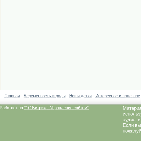
Главная
Беременность и роды
Наши детки
Интересное и полезное
Работает на
"1C-Битрикс: Управление сайтом"
Материа
использ
аудио, 
Если вы
пожалуй