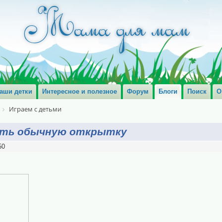
аши детки
Интересное и полезное
Форум
Блоги
Поиск
О
Играем с детьми
ить обычную открытку
50