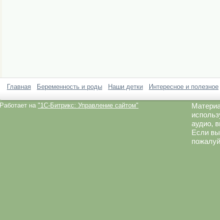
Главная
Беременность и роды
Наши детки
Интересное и полезное
Работает на
"1C-Битрикс: Управление сайтом"
Материа
использ
аудио, 
Если вы
пожалуй