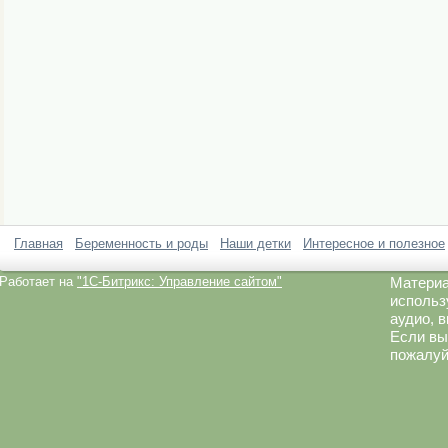
Главная
Беременность и роды
Наши детки
Интересное и полезное
Работает на
"1C-Битрикс: Управление сайтом"
Материа
использ
аудио, 
Если вы
пожалуй