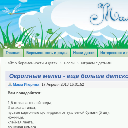
Главная
Беременность и роды
Наши детки
Интересное и 
Сайт о беременности и детях
Блоги
Играем с детьми
Огромные мелки - еще больше детск
Мама Игоряна
17 Апреля 2013 16:01:52
Вам понадобится:
1,5 стакана теплой воды,
3 стакана гипса,
пустые картонные цилиндрики от туалетной бумаги (6 шт),
ножницы,
клейкая лента,
вощеная бумага,