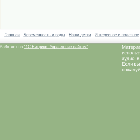
Главная
Беременность и роды
Наши детки
Интересное и полезное
Работает на
"1C-Битрикс: Управление сайтом"
Материа
использ
аудио, 
Если вы
пожалуй