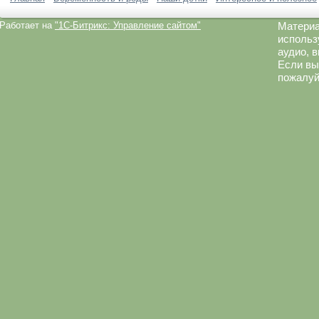
Работает на
"1C-Битрикс: Управление сайтом"
Материа
использ
аудио, 
Если вы
пожалуй