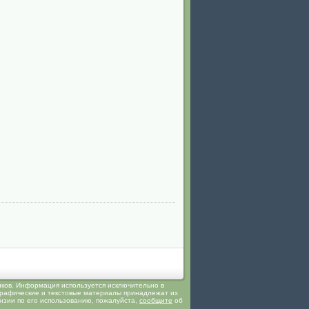
иков. Информация используется исключительно в
 графические и текстовые материалы принадлежат их
ензии по его использованию, пожалуйста,
сообщите
об