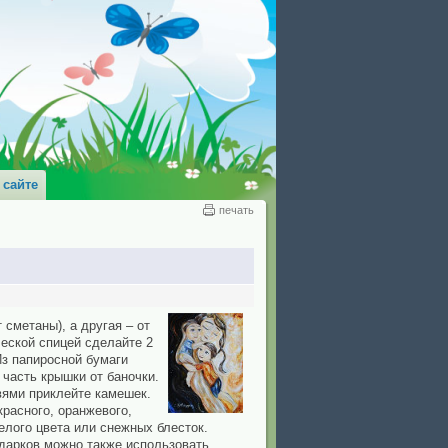
 сайте
печать
 сметаны), а другая – от
ческой спицей сделайте 2
Из папиросной бумаги
 часть крышки от баночки.
вями приклейте камешек.
расного, оранжевого,
белого цвета или снежных блесток.
одарков можно также использовать