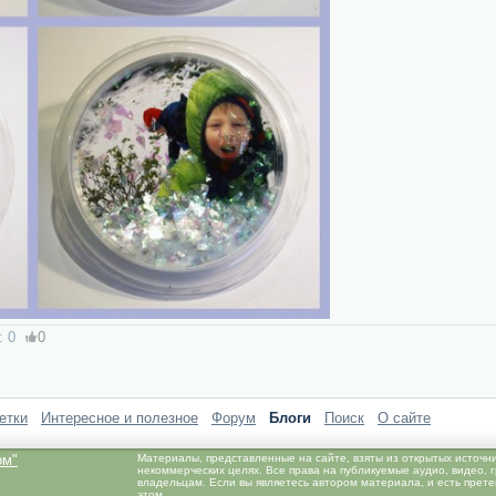
:
0
0
етки
Интересное и полезное
Форум
Блоги
Поиск
О сайте
ом"
Материалы, представленные на сайте, взяты из открытых источн
некоммерческих целях. Все права на публикуемые аудио, видео,
владельцам. Если вы являетесь автором материала, и есть прет
этом.