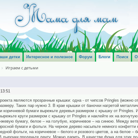
аши детки
Интересное и полезное
Форум
Блоги
Поиск
О
Играем с детьми
:13:51
оекта являются прозрачные крышки: одна - от чипсов Pringles (можно от
азмеру. Таких пар нужно 3. В крае крышки от баночки нагретой металли
и коричневой бумаги вырежьте деревья размером с крышку от Pringles. 
вырежьте круги размером с крышку от Pringles и наклейте их на вогнутую
анжевую бумагу, белое – на голубую, коричневое – на синюю. Между вет
росной бумаги и фольги. На черное дерево насыпьте немного конфетти к
медной фольги, на коричневое – белого и розового цветов, а на белое – 
 В дырочки проденьте ленту. Можно дарить. В качестве фона для этих п