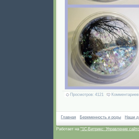
Просмотров:
4121
Комментариев
Главная
Беременность и роды
Наши д
Работает на
"1C-Битрикс: Управление сайт