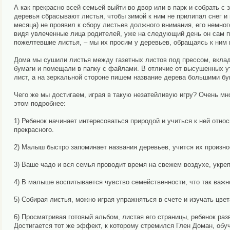
А как прекрасно всей семьей выйти во двор или в парк и собрать 
деревья сбрасывают листья, чтобы зимой к ним не прилипал снег и 
месяца) не проявил к сбору листьев должного внимания, его немног
видя увлеченные лица родителей, уже на следующий день он сам п
пожелтевшие листья, – мы их просим у деревьев, обращаясь к ним п
Дома мы сушили листья между газетных листов под прессом, вкла
бумаги и помещали в папку с файлами. В отличие от высушенных 
лист, а на зеркальной стороне пишем название дерева большими бу
Чего же мы достигаем, играя в такую незатейливую игру? Очень мно
этом подробнее:
1) Ребенок начинает интересоваться природой и учиться к ней отно
прекрасного.
2) Малыш быстро запоминает названия деревьев, учится их произнос
3) Ваше чадо и вся семья проводит время на свежем воздухе, укре
4) В малыше воспитывается чувство семейственности, что так важно
5) Собирая листья, можно играя упражняться в счете и изучать цвет
6) Просматривая готовый альбом, листая его страницы, ребенок раз
Достигается тот же эффект, к которому стремился Глен Доман, обу