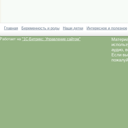
Главная
Беременность и роды
Наши детки
Интересное и полезное
Работает на
"1C-Битрикс: Управление сайтом"
Материа
использ
аудио, 
Если вы
пожалуй