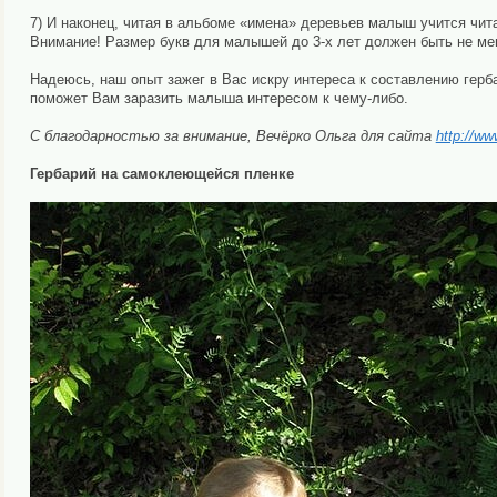
7) И наконец, читая в альбоме «имена» деревьев малыш учится чит
Внимание! Размер букв для малышей до 3-х лет должен быть не мене
Надеюсь, наш опыт зажег в Вас искру интереса к составлению герб
поможет Вам заразить малыша интересом к чему-либо.
С благодарностью за внимание, Вечёрко Ольга для сайта
http://ww
Гербарий на самоклеющейся пленке