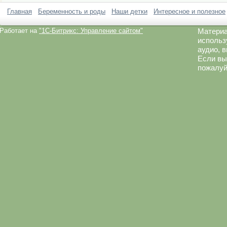
Главная
Беременность и роды
Наши детки
Интересное и полезное
Работает на
"1C-Битрикс: Управление сайтом"
Материа
использ
аудио, 
Если вы
пожалуй