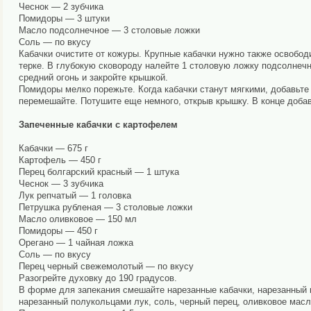
Чеснок — 2 зубчика
Помидоры — 3 штуки
Масло подсолнечное — 3 столовые ложки
Соль — по вкусу
Кабачки очистите от кожуры. Крупные кабачки нужно также освобод
терке. В глубокую сковороду налейте 1 столовую ложку подсолнечн
средний огонь и закройте крышкой.
Помидоры мелко порежьте. Когда кабачки станут мягкими, добавьте
перемешайте. Потушите еще немного, открыв крышку. В конце добав
Запеченные кабачки с картофелем
Кабачки — 675 г
Картофель — 450 г
Перец болгарский красный — 1 штука
Чеснок — 3 зубчика
Лук репчатый — 1 головка
Петрушка рубленая — 3 столовые ложки
Масло оливковое — 150 мл
Помидоры — 450 г
Орегано — 1 чайная ложка
Соль — по вкусу
Перец черный свежемолотый — по вкусу
Разогрейте духовку до 190 градусов.
В форме для запекания смешайте нарезанные кабачки, нарезанный к
нарезанный полукольцами лук, соль, черный перец, оливковое масл