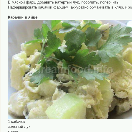
В мясной фарш добавить натертый лук, посолить, поперчить.
Нафаршировать кабачки фаршем, аккуратно обмакивать в кляр, и жа
Кабачки в яйце
1 кабачок
зеленый лук
карри