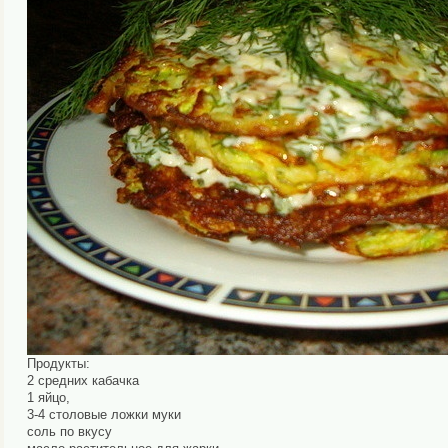
Продукты:
2 средних кабачка
1 яйцо,
3-4 столовые ложки муки
соль по вкусу