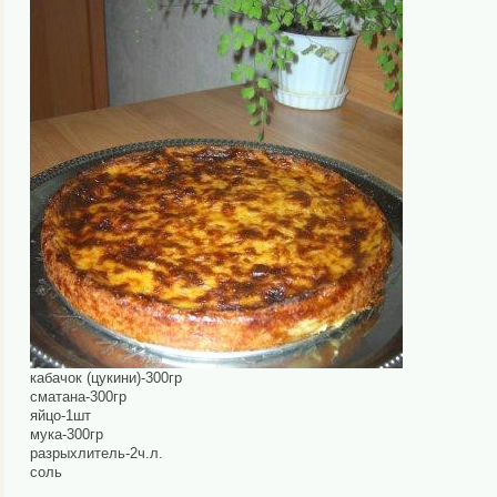
кабачок (цукини)-300гр
сматана-300гр
яйцо-1шт
мука-300гр
разрыхлитель-2ч.л.
соль