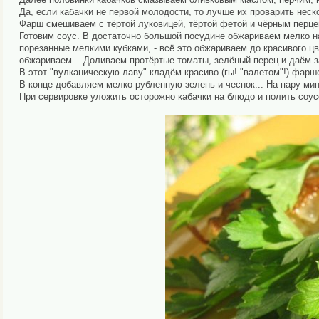
Да, если кабачки не первой молодости, то лучше их проварить неско
Фарш смешиваем с тёртой луковицей, тёртой фетой и чёрным перцем
Готовим соус. В достаточно большой посудине обжариваем мелко на
порезанные мелкими кубками, - всё это обжариваем до красивого цв
обжариваем... Доливаем протёртые томаты, зелёный перец и даём з
В этот "вулканическую лаву" кладём красиво (гы! "валетом"!) фарш
В конце добавляем мелко рубленную зелень и чеснок... На пару мину
При сервировке уложить осторожно кабачки на блюдо и полить соусо