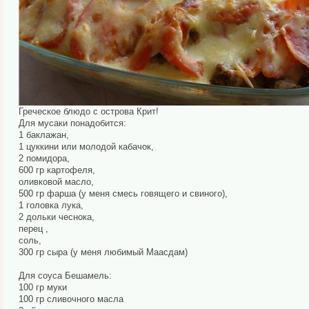
Греческое блюдо с острова Крит!
Для мусаки понадобится:
1 баклажан,
1 цуккини или молодой кабачок,
2 помидора,
600 гр картофеля,
оливковой масло,
500 гр фарша (у меня смесь говящего и свиного),
1 головка лука,
2 дольки чеснока,
перец ,
соль,
300 гр сыра (у меня любимый Маасдам)
Для соуса Бешамель:
100 гр муки
100 гр сливочного масла