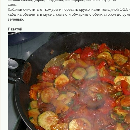
соль.
Кабачки очистить от кожуры и порезать кружочками толщиной 1-1.5
кабачка обвалять в муке с солью и обжарить с обеих сторон до рум
зеленью.
Рататуй