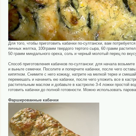
Для того, чтобы приготовить кабачки по-султански, вам потребуетс
яичных желтка, 100грамм твердого тертого сыра, 60 грамм растите
50 грамм миндального ореха, соль и черный молотый перец по вкус
Способ приготовления кабачков по-султански: для начала возьмите 
и выньте семечки. Посолите и поперчите кабачки, после чего остав
кипятком. Снимите с него кожицу, натрите на мелкой терке и сме
перемешать и начинить ею кабачки, после чего уложить все в каст
растительным маслом и добавьте в кастрюлю 3-4 ложки простой вод
готовить кабачки до полной готовности. Можно использовать паров
Фаршированные кабачки