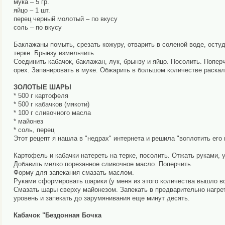
мука – 5 гр.
яйцо – 1 шт.
перец черный молотый – по вкусу
соль – по вкусу
Баклажаны помыть, срезать кожуру, отварить в соленой воде, остуд
терке. Брынзу измельчить.
Соединить кабачок, баклажан, лук, брынзу и яйцо. Посолить. Попе
орех. Запанировать в муке. Обжарить в большом количестве раскал
ЗОЛОТЫЕ ШАРЫ
* 500 г картофеля
* 500 г кабачков (мякоти)
* 100 г сливочного масла
* майонез
* соль, перец
Этот рецепт я нашла в "недрах" интернета и решила "воплотить его 
Картофель и кабачки натереть на тeрке, посолить. Отжать руками, 
Добавить мелко порезанное сливочное масло. Поперчить.
Форму для запекания смазать маслом.
Руками сформировать шарики (у меня из этого количества вышло в
Смазать шары сверху майонезом. Запекать в предварительно нагрет
уровень и запекать до зарумянивания ещe минут десять.
Кабачок "Бездонная Бочка