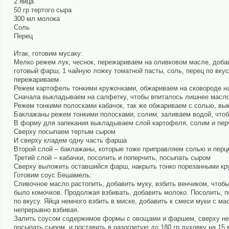
2 яйца
50 гр тертого сыра
300 мл молока
Соль
Перец
Итак, готовим мусаку:
Мелко режем лук, чеснок, пережариваем на оливковом масле, доб
готовый фарш, 1 чайную ложку томатной пасты, соль, перец по вкус
пережариваем.
Режем картофель тонкими кружочками, обжариваем на сковороде на
Сначала выкладываем на салфетку, чтобы впиталось лишнее масло
Режем тонкими полосками кабачок, так же обжариваем с солью, в
Баклажаны режем тонкими полосками, солим, заливаем водой, чтоб
В форму для запекания выкладываем слой картофеля, солим и перч
Сверху посыпаем тертым сыром
И сверху кладем одну часть фарша
Второй слой – баклажаны, которые тоже приправляем солью и перц
Третий слой – кабачки, посолить и поперчить, посыпать сыром
Сверху выложить оставшийся фарш, накрыть тонко порезанными кру
Готовим соус Бешамель:
Сливочное масло растопить, добавить муку, взбить венчиком, чтобы
было комочков. Продолжая взбивать, добавить молоко. Посолить, п
по вкусу. Яйца немного взбить в миске, добавить к смеси муки с ма
непрерывно взбивая.
Залить соусом содержимое формы с овощами и фаршем, сверху не
посыпать сыром, и поставить в разогретую до 180 гр духовку на 15 