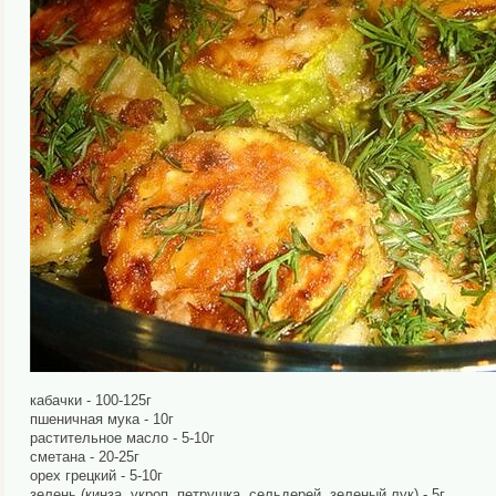
кабачки - 100-125г
пшеничная мука - 10г
растительное масло - 5-10г
сметана - 20-25г
орех грецкий - 5-10г
зелень (кинза, укроп, петрушка, сельдерей, зеленый лук) - 5г