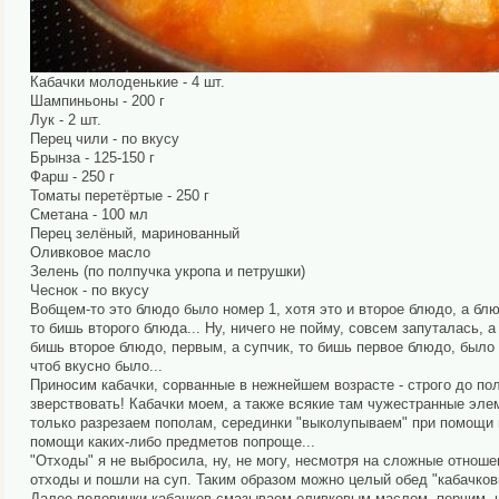
Кабачки молоденькие - 4 шт.
Шампиньоны - 200 г
Лук - 2 шт.
Перец чили - по вкусу
Брынза - 125-150 г
Фарш - 250 г
Томаты перетёртые - 250 г
Сметана - 100 мл
Перец зелёный, маринованный
Оливковое масло
Зелень (по полпучка укропа и петрушки)
Чеснок - по вкусу
Вобщем-то это блюдо было номер 1, хотя это и второе блюдо, а блюд
то бишь второго блюда... Ну, ничего не пойму, совсем запуталась, 
бишь второе блюдо, первым, а супчик, то бишь первое блюдо, было п
чтоб вкусно было...
Приносим кабачки, сорванные в нежнейшем возрасте - строго до пол
зверствовать! Кабачки моем, а также всякие там чужестранные элем
только разрезаем пополам, серединки "выколупываем" при помощи в
помощи каких-либо предметов попроще...
"Отходы" я не выбросила, ну, не могу, несмотря на сложные отношени
отходы и пошли на суп. Таким образом можно целый обед "кабачков
Далее половинки кабачков смазываем оливковым маслом, перчим, н