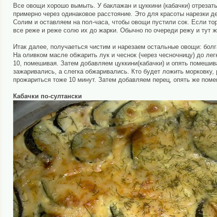
Все овощи хорошо вымыть. У баклажан и цуккини (кабачки) отрезать х
примерно через одинаковое расстояние. Это для красоты нарезки д
Солим и оставляем на пол-часа, чтобы овощи пустили сок. Если тор
все реже и реже солю их до жарки. Обычно по очереди режу и тут ж
Итак далее, получаеться чистим и нарезаем остальные овощи: бол
На оливком масле обжарить лук и чеснок (через чесночницу) до лег
10, помешивая. Затем добавляем цуккини(кабачки) и опять помешив
зажаривались, а слегка обжаривались. Кто будет ложить морковку, 
прожариться тоже 10 минут. Затем добавляем перец, опять же поме
Кабачки по-султански