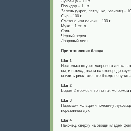
Луковица – 1 шт.
Помидор – 1 шт.
Зелень (укроп, петрушка, базилик) – 10
Сыр – 100 г
Сметана или сливки – 100 г
Мука – 1 ст. л.
Соль
Черный перец
Лавровый лист
Приготовление блюда
Шаг 1
Несколько штучек лаврового листа вы
см, и выкладываем на сковороде кружо
снизить риск того, что блюдо получит
Шаг 2
Берем 2 моркови, точно так же режем
Шаг 3
Нарезаем кольцами половину луковицы
порезанный лук.
Шаг 4
Наконец, сверху на овощи кладем фил