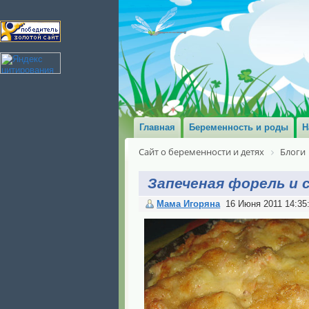
Главная
Беременность и роды
Н
Сайт о беременности и детях
Блоги
Запеченая форель и 
Мама Игоряна
16 Июня 2011 14:35