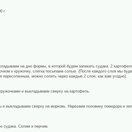
0 г
кладываем на дно формы, в которой будем запекать судака. 2 картофел
чком к кружочку, слегка посыпаем солью. (После каждого слоя мы буде
ся пересоленным, можно солить через каждые 2 слоя, как вам угодно).
 кружочками и выкладываем сверху на картофель.
 и выкладываем сверху на морковь. Нарезаем половину помидора и зе
е судака. Солим и перчим.