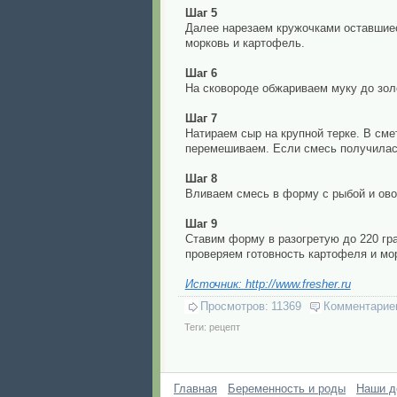
Шаг 5
Далее нарезаем кружочками оставшиес
морковь и картофель.
Шаг 6
На сковороде обжариваем муку до золо
Шаг 7
Натираем сыр на крупной терке. В см
перемешиваем. Если смесь получилась
Шаг 8
Вливаем смесь в форму с рыбой и ов
Шаг 9
Ставим форму в разогретую до 220 гр
проверяем готовность картофеля и мо
Источник: http://www.fresher.ru
Просмотров:
11369
Комментарие
Теги:
рецепт
Главная
Беременность и роды
Наши д