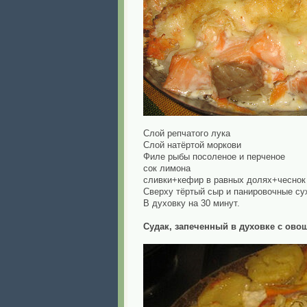
Слой репчатого лука
Слой натёртой моркови
Филе рыбы посоленое и перченое
сок лимона
сливки+кефир в равных долях+чеснок
Сверху тёртый сыр и панировочные су
В духовку на 30 минут.
Судак, запеченный в духовке с ово