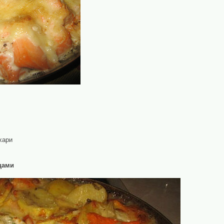
хари
щами