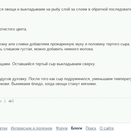
я овощи и выкладываем на рыбу слой за слоем в обратной последовател
тистого цвета.
етану или сливки добавляем прожаренную муку и половину тертого сыра.
 слишком густая, можно добавить немного молока.
ощами. Оставшийся тертый сыр выкладываем сверху.
адусов духовку. После того как сыр подрумянился, уменьшаем температу
ркови. Вынимаем блюдо, когда овощи станут мягкими.
в:
1
0
етки
Интересное и полезное
Форум
Блоги
Поиск
О сайте