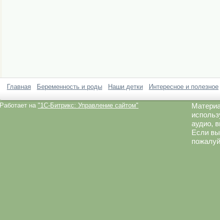
Главная
Беременность и роды
Наши детки
Интересное и полезное
Работает на
"1C-Битрикс: Управление сайтом"
Материа
использ
аудио, 
Если вы
пожалуй