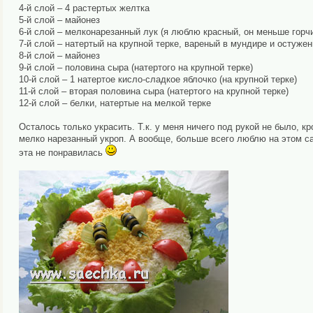
4-й слой – 4 растертых желтка
5-й слой – майонез
6-й слой – мелконарезанный лук (я люблю красный, он меньше горчи
7-й слой – натертый на крупной терке, вареный в мундире и остуже
8-й слой – майонез
9-й слой – половина сыра (натертого на крупной терке)
10-й слой – 1 натертое кисло-сладкое яблочко (на крупной терке)
11-й слой – вторая половина сыра (натертого на крупной терке)
12-й слой – белки, натертые на мелкой терке
Осталось только украсить. Т.к. у меня ничего под рукой не было, к
мелко нарезанный укроп. А вообще, больше всего люблю на этом с
эта не понравилась