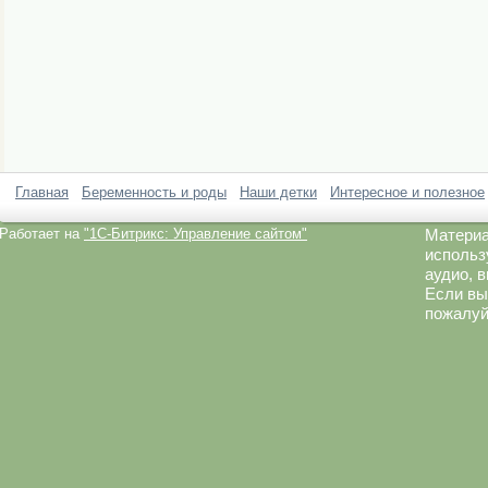
Главная
Беременность и роды
Наши детки
Интересное и полезное
Работает на
"1C-Битрикс: Управление сайтом"
Материа
использ
аудио, 
Если вы
пожалуй