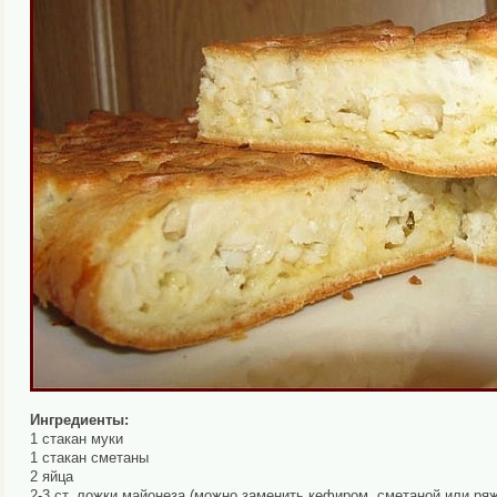
Ингредиенты:
1 стакан муки
1 стакан сметаны
2 яйца
2-3 ст. ложки майонеза (можно заменить кефиром, сметаной или ряже