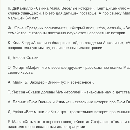
К. ДиКамилло «Свинка Мила. Веселые истории». Кейт ДиКамилло – 
кличке Уинн-Дикси. Но это для детишек постарше. А про свинку Мил
малышей 3-4 лет.
Ж. Юрье «Праздник полнолуния», «Хитрый лис», «Ура, летим!», «Ве
семействе, с которым постоянно случаются невероятные истории.
К. Холаберд «Анжелина-балерина», «День рождения Анжелины», «А
очаровательную мышку, великолепные иллюстрации.
Д. Биссет Сказки.
Э. Хогарт «Мафин и его веселые друзья» - рассказы про ослика Маф
своего хвоста.
А. Милн, Б. Заходер «Винни-Пух и все-все-все».
Т. Янссон «Сказки долины Муми-троллей» - знакомые нам с детства
А. Балинт «Гном Гномыч и Изюмка» - сказочные истории про Гном Г
Д. Урбан «Все мыши любят сыр» - трогательная история про мыши
Р. Манч «Хоть что-то хорошенькое», «Хвостик Стефани», «Томас и к
писателя с оригинальными иллюстрациями.