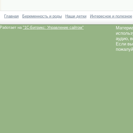
Главная
Беременность и роды
Наши детки
Интересное и полезное
Работает на
"1C-Битрикс: Управление сайтом"
Материа
использ
аудио, 
Если вы
пожалуй