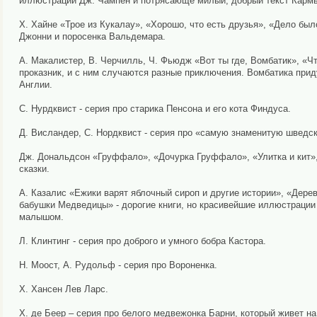
иллюстрации Дж. Чампен и потрясающе милый, добрый текст Кармы
Х. Хайне «Трое из Кукалау», «Хорошо, что есть друзья», «Дело бы
Джонни и поросенка Вальдемара.
А. Макалистер, В. Черчилль, Ч. Фьюдж «Вот ты где, Вомбатик», «Ч
проказник, и с ним случаются разные приключения. Вомбатика при
Англии.
С. Нурдквист - серия про старика Пенсона и его кота Финдуса.
Д. Висландер, С. Нордквист - серия про «самую знаменитую шведс
Дж. Дональдсон «Груффало», «Дочурка Груффало», «Улитка и кит»,
сказки.
А. Казалис «Ежики варят яблочный сироп и другие истории», «Дерев
бабушки Медведицы» - дорогие книги, но красивейшие иллюстрации
малышом.
Л. Клинтинг - серия про доброго и умного бобра Кастора.
Н. Моост, А. Рудольф - серия про Вороненка.
Х. Хансен Лев Ларс.
Х. де Беер – серия про белого медвежонка Барни, который живет на