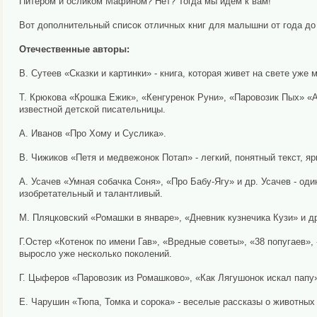
Питером и осликом Мафином? Нет? Тогда мы идем к вам!
Вот дополнительный список отличных книг для малышни от года до 
Отечественные авторы:
В. Сутеев «Сказки и картинки» - книга, которая живет на свете уже м
Т. Крюкова «Крошка Ежик», «Кенгуренок Руни», «Паровозик Пых» «
известной детской писательницы.
А. Иванов «Про Хому и Суслика».
В. Чижиков «Петя и медвежонок Потап» - легкий, понятный текст, яр
А. Усачев «Умная собачка Соня», «Про Бабу-Ягу» и др. Усачев - од
изобретательный и талантливый.
М. Пляцковский «Ромашки в январе», «Дневник кузнечика Кузи» и др
Г.Остер «Котенок по имени Гав», «Вредные советы», «38 попугаев»
выросло уже несколько поколений.
Г. Цыферов «Паровозик из Ромашково», «Как Лягушонок искал папу»
Е. Чарушин «Тюпа, Томка и сорока» - веселые рассказы о животных