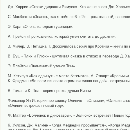
Дж. Харрис «Сказки дядюшки Римуса». Кто же не знает Дж. Харрис
С. Макбратни «Знаешь, как я тебя люблю?» - трогательный, наполн
Э. Карл «Очень голодная гусеница».
А. Прейсн «Про козленка, который умел считать до десяти».
З. Милер, Э. Петишка, Г. Доскочилова серия про Кротика – книги п
В. Буш «Плих и Плюх» - шутливая сказка в стихах в переводе Д. Ха
Э. Блайтон «Знаменитый утенок Тим».
М. Кетчпул «Как сдвинуть с места бегемота», А. Стюарт «Кроличьи
К. Фридман «Во всем виновата огромная синяя панда!» - остроумн
В. Томас и К. Пол - серия про колдунью Винни.
Фалконер Ян Истории про свинку Оливию – «Оливия», «Оливия спас
«Оливия встречает новый год».
Ф. Маттер «Волчонок и динозавры», «Волчонок встречает Новый год
К. Уилсон, Дж. Чапмен «Когда Медведик просыпается», «Когда Мед