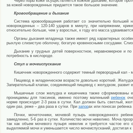
Через поры кожи осуществляется кожное дыхание, которое прот
за кожей новорожденных придается такое большое значение.
Кровообращение и дыхание
Система кровообращения работает со значительно большей н
новорожденных – 120-140 ударов в минуту, при напряжении, крик
относительно больше, чем у взрослых, к году его масса удваивается
Органы дыхания младенца также имеют ряд характерных особен
рыхлую слизистую оболочку, богатую кровеносными сосудами. Слизи
Дыхание у грудных детей поверхностное, неравномерное и по 
потребность в кислороде.
Стул
и мочеиспускание
Кишечник новорожденного содержит темный первородный кал - м
Пищевод в младенческом возрасте довольно короткий. Желудок 
Запирательный клапан, соединяющий пищевод с желудком, развит е
Мышечные слои желудка и кишечника также сформированы ещ
проницаемы для токсинов, именно поэтому маленький
ребенок
оче
норме происходит 2-3 раза в сутки. Кал должен быть светлый, жел
один раз, реже – два раза в сутки. При
запор
ах или поносах ребенка 
Почки, мочеточники, мочевой пузырь новорожденного ребен
замедленно, 5-6 раз в сутки. Количество мочи невелико. Моча прозр
так как объем мочевого пузыря невелик и требуется частое его 
выделяемой мочи и уменьшается число мочеиспусканий, достигая к г