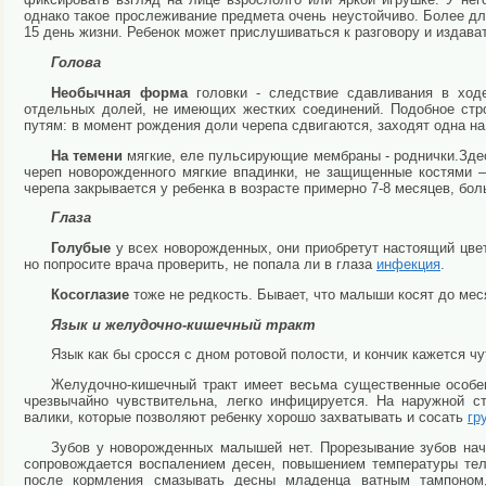
однако такое прослеживание предмета очень неустойчиво. Более дл
15 день жизни. Ребенок может прислушиваться к разговору и издават
Голова
Необычная форма
головки - следствие сдавливания в ходе
отдельных долей, не имеющих жестких соединений. Подобное стр
путям: в момент рождения доли черепа сдвигаются, заходят одна на
На темени
мягкие, еле пульсирующие мембраны - роднички.Здес
череп новорожденного мягкие впадинки, не защищенные костями 
черепа закрывается у ребенка в возрасте примерно 7-8 месяцев, бол
Глаза
Голубые
у всех новорожденных, они приобретут настоящий цвет
но попросите врача проверить, не попала ли в глаза
инфекция
.
Косоглазие
тоже не редкость. Бывает, что малыши косят до мес
Язык и желудочно-кишечный тракт
Язык как бы сросся с дном ротовой полости, и кончик кажется ч
Желудочно-кишечный тракт имеет весьма существенные особен
чрезвычайно чувствительна, легко инфицируется. На наружной с
валики, которые позволяют ребенку хорошо захватывать и сосать
гр
Зубов у новорожденных малышей нет. Прорезывание зубов начи
сопровождается воспалением десен, повышением температуры тел
после кормления смазывать десны младенца ватным тампоном,