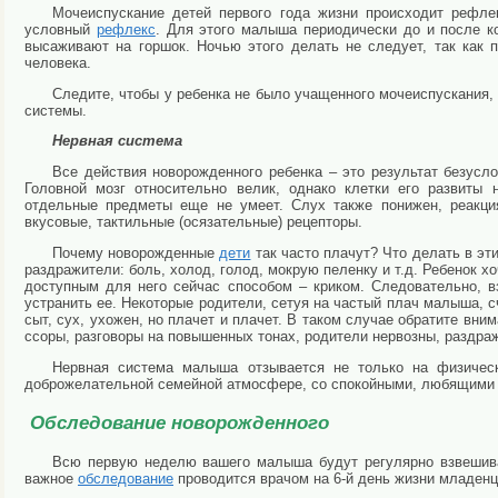
Мочеиспускание детей первого года жизни происходит рефле
условный
рефлекс
. Для этого малыша периодически до и после к
высаживают на горшок. Ночью этого делать не следует, так как 
человека.
Следите, чтобы у ребенка не было учащенного мочеиспускания
системы.
Нервная система
Все действия новорожденного ребенка – это результат безус
Головной мозг относительно велик, однако клетки его развиты 
отдельные предметы еще не умеет. Слух также понижен, реакция
вкусовые, тактильные (осязательные) рецепторы.
Почему новорожденные
дети
так часто плачут? Что делать в эт
раздражители: боль, холод, голод, мокрую пеленку и т.д. Ребенок х
доступным для него сейчас способом – криком. Следовательно, в
устранить ее. Некоторые родители, сетуя на частый плач малыша, сч
сыт, сух, ухожен, но плачет и плачет. В таком случае обратите вн
ссоры, разговоры на повышенных тонах, родители нервозны, раздраж
Нервная система малыша отзывается не только на физическ
доброжелательной семейной атмосфере, со спокойными, любящими р
Обследование новорожденного
Всю первую неделю вашего малыша будут регулярно взвешиват
важное
обследование
проводится врачом на 6-й день жизни младенца