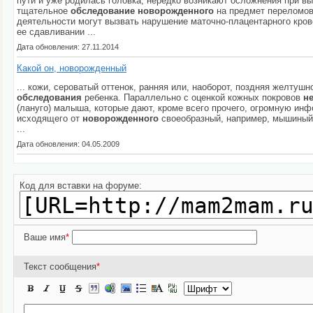
пути и уже родилась головка, нередко возникают осложнения при вы
тщательное
обследование
новорожденного
на предмет переломов
деятельности могут вызвать нарушение маточно-плацентарного кров
ее сдавливании ...
Дата обновления: 27.11.2014
Какой он, новорожденный
... кожи, сероватый оттенок, ранняя или, наоборот, поздняя желту
обследования
ребенка. Параллельно с оценкой кожных покровов
н
(лануго) малыша, которые дают, кроме всего прочего, огромную ин
исходящего от
новорожденного
своеобразный, например, мышиный з
...
Дата обновления: 04.05.2009
Код для вставки на форуме:
Ваше имя
*
Текст сообщения
*