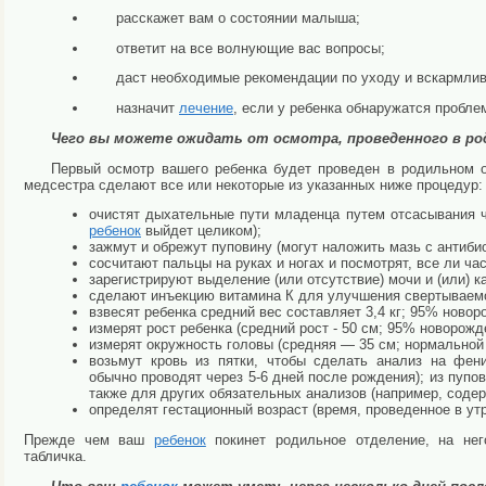
расскажет вам о состоянии малыша;
ответит на все волнующие вас вопросы;
даст необходимые рекомендации по уходу и вскармли
назначит
лечение
, если у ребенка обнаружатся пробл
Чего вы можете ожидать от осмотра, проведенного в ро
Первый осмотр вашего ребенка будет проведен в родильном о
медсестра сделают все или некоторые из указанных ниже процедур:
очистят дыхательные пути младенца путем отсасывания чер
ребенок
выйдет целиком);
зажмут и обрежут пуповину (могут наложить мазь с антибио
сосчитают пальцы на руках и ногах и посмотрят, все ли ча
зарегистрируют выделение (или отсутствие) мочи и (или) к
сделают инъекцию витамина К для улучшения свертываемо
взвесят ребенка средний вес составляет 3,4 кг; 95% новоро
измерят рост ребенка (средний рост - 50 см; 95% новорожд
измерят окружность головы (средняя — 35 см; нормальной с
возьмут кровь из пятки, чтобы сделать анализ на фени
обычно проводят через 5-6 дней после рождения); из пупо
также для других обязательных анализов (например, содер
определят гестационный возраст (время, проведенное в ут
Прежде чем ваш
ребенок
покинет родильное отделение, на нег
табличка.