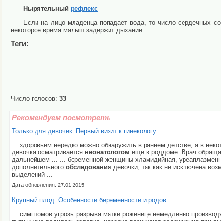
Нырятельный
рефлекс
Если на лицо младенца попадает вода, то число сердечных со
некоторое время малыш задержит дыхание.
Теги:
Число голосов:
33
Рекомендуем посмотреть
Только для девочек. Первый визит к гинекологу
... здоровьем нередко можно обнаружить в раннем детстве, а в не
девочка осматривается
неонатологом
еще в роддоме. Врач обращае
дальнейшем ... ... беременной женщины хламидийная, уреаплазмен
дополнительного
обследования
девочки, так как не исключена воз
выделений ...
Дата обновления: 27.01.2015
Крупный плод. Особенности беременности и родов
... симптомов угрозы разрыва матки роженице немедленно производ