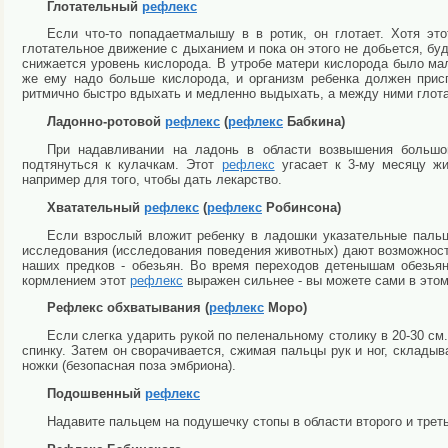
Глотательный
рефлекс
Если что-то попадаетмалышу в в ротик, он глотает. Хотя эт
глотательное движение с дыханием и пока он этого не добьется, буд
снижается уровень кислорода. В утробе матери кислорода было мало
же ему надо больше кислорода, и организм ребенка должен прис
ритмично быстро вдыхать и медленно выдыхать, а между ними глота
Ладонно-ротовой
рефлекс
(
рефлекс
Бабкина)
При надавливании на ладонь в области возвышения больш
подтянуться к кулачкам. Этот
рефлекс
угасает к 3-му месяцу жи
например для того, чтобы дать лекарство.
Хватательный
рефлекс
(
рефлекс
Робинсона)
Если взрослый вложит ребенку в ладошки указательные пальц
исследования (исследования поведения животных) дают возможност
наших предков - обезьян. Во время переходов детенышам обезья
кормлением этот
рефлекс
выражен сильнее - вы можете сами в этом
Рефлекс обхватывания (
рефлекс
Моро)
Если слегка ударить рукой по пеленальному столику в 20-30 см.
спинку. Затем он сворачивается, сжимая пальцы рук и ног, складыва
ножки (безопасная поза эмбриона).
Подошвенный
рефлекс
Надавите пальцем на подушечку стопы в области второго и трет