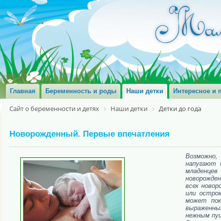
Главная
Беременность и роды
Наши детки
Интересное и 
Сайт о беременности и детях
Наши детки
Детки до года
Новорожденный. Первые впечатления
Возможно,
напугают 
младенце
новорожден
всех новор
или острок
может пок
выраженны
нежным пуш