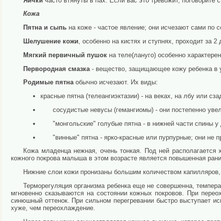
Яички
часто втянуты в пах. Если вас это тревожит, поговорите с
Кожа
Пятна и сыпь
на коже - частое явление; они исчезают сами по с
Шелушение кожи
, особенно на кистях и ступнях, проходит за 2 
Мягкий первичный пушок
на теле(лануго) особенно характерен
Первородная смазка
- вещество, защищающее кожу ребенка в ут
Родимые пятна
обычно исчезают. Их виды:
красные пятна (телеангиэктазии) - на веках, на лбу или сза
сосудистые невусы (гемангиомы) - они постепенно увел
"монгольские" голубые пятна - в нижней части спины у
"винные" пятна - ярко-красные или пурпурные; они не п
Кожа младенца нежная, очень тонкая. Под ней располагается
кожного покрова малыша в этом возрасте является повышенная раним
Нижние слои кожи пронизаны большим количеством капилляров, 
Терморегуляция организма ребенка еще не совершенна, темпер
мгновенно сказываются на состоянии кожных покровов. При пере
синюшный оттенок. При сильном перегревании быстро выступает ис
хуже, чем переохлаждение.