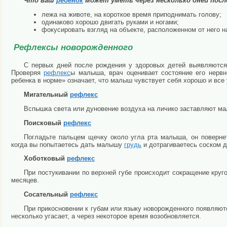
Что ваш
ребенок
может уметь через несколько дней посл
лежа на животе, на короткое время приподнимать голову;
одинаково хорошо двигать руками и ногами;
фокусировать взгляд на объекте, расположенном от него на
Рефлексы новорожденного
С первых дней после рождения у здоровых детей выявляютс
Проверяя
рефлекс
ы малыша, врач оценивает состояние его нерв
ребенка в норме» означает, что малыш чувствует себя хорошо и все 
Мигательный
рефлекс
Вспышка света или дуновение воздуха на личико заставляют ма
Поисковый
рефлекс
Погладьте пальцем щечку около угла рта малыша, он повернет
когда вы попытаетесь дать малышу
грудь
и дотрагиваетесь соском д
Хоботковый
рефлекс
При постукивании по верхней губе происходит сокращение кру
месяцев.
Сосательный
рефлекс
При прикосновении к губам или языку новорожденного появляют
несколько угасает, а через некоторое время возобновляется.