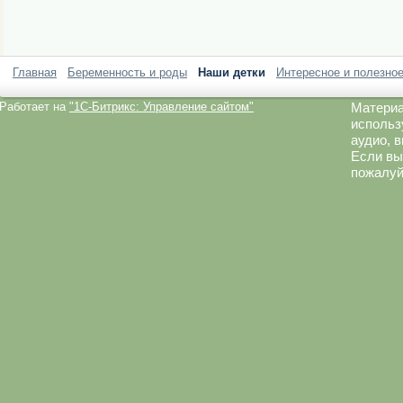
Главная
Беременность и роды
Наши детки
Интересное и полезно
Работает на
"1C-Битрикс: Управление сайтом"
Материа
использ
аудио, 
Если вы
пожалуй