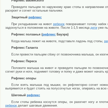
Рефлекс Бабинского
Проведите пальцем по наружному краю стопы в направлении от
раскроет и согнет остальные пальчики.
Защитный
рефлекс
При укладывании на живот
ребенок
поворачивает голову набок 
задохнуться в положении на животе. После 1-1,5 месяца
дети
уже пы
Рефлекс ползанья (
рефлекс
Бауэра)
Когда малыш лежит на животе, подставьте ладонь под стопы,
ре
Рефлекс Галанта
Если провести пальцем сбоку от позвоночника малыша, он изогн
Рефлекс Переса
Положите малыша на живот и проведите пальцем по позвоночник
согнет руки и ноги, поднимет головку и попку и даже может начать к
Рефлекс опоры
Если взять малыша под мышки, он рефлекторно согнет ножки 
выпрямится и будет стоять на полусогнутых ногах, опираясь на всю 
Шаговый
рефлекс
Если стопы ребенка коснутся опоры, он разогнет ногу и плот
ребенок
делает шаговые движения.