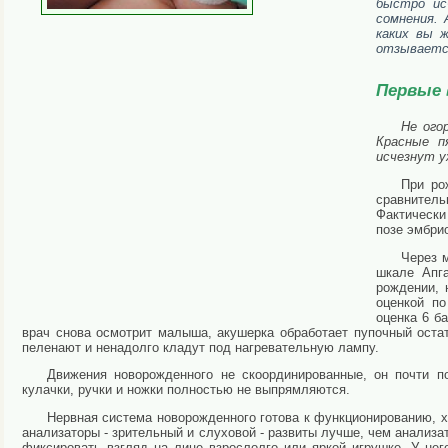
быстро ис
сомнения. 
каких вы ж
отзывается
Первые 
Не ого
Красные п
исчезнут у
При ро
сравнитель
Фактически
позе эмбрио
Через 
шкале Апг
рождении, 
оценкой п
оценка 6 б
врач снова осмотрит малыша, акушерка обработает пупочный остат
пеленают и ненадолго кладут под нагревательную лампу.
Движения новорожденного не скоординированные, он почти по
кулачки, ручки и ножки полностью не выпрямляются.
Нервная система новорожденного готова к функционированию, х
анализаторы - зрительный и слуховой - развиты лучше, чем анали
фиксировать взгляд на лице взрослолго или яркой игрушке. У не