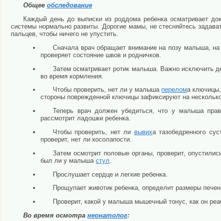
Общее
обследование
Каждый день до выписки из роддома ребенка осматривает док
системы нормально развиты. Дорогие мамы, не стесняйтесь задават
пальцев, чтобы ничего не упустить.
Сначала врач обращает внимание на позу малыша, на ц
проверяет состояние швов и родничков.
Затем осматривает ротик малыша. Важно исключить д
во время кормления.
Чтобы проверить, нет ли у малыша
перелом
а ключицы,
стороны поврежденной ключицы зафиксируют на несколько 
Теперь врач должен убедиться, что у малыша прав
рассмотрит ладошки ребенка.
Чтобы проверить, нет ли
вывих
а тазобедренного сус
проверит, нет ли косолапости.
Затем осмотрит половые органы, проверит, опустились
был ли у малыша
стул
.
Прослушает сердце и легкие ребенка.
Прощупает животик ребенка, определит размеры печен
Проверит, какой у малыша мышечный тонус, как он ре
Во время осмотра
неонатолог
: