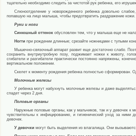
тщательно необходимо следить за чистотой рук ребенка, его игрушек
Слюноотделение у новорожденного ребенка довольно слабое,
попавшую на лицо малыша, чтобы предотвратить раздражение кожи.
Руки и ноги
Синюшный оттенок
обусловлен тем, что у малыша еще не нал
Ногти
при рождении длинные; срезайте ножницами с тупыми кон
Мышечно-связочный аппарат развит еще достаточно слабо. Поэ
сохранить внутриутробную позу, поджимает ножки к животу, гол
сгибатели и разгибатели практически постоянно напряжены, конеч
вертикальном положении.
Скелет к моменту рождения ребенка полностью сформирован. Одн
Молочные железы
У ребенка могут набухнуть молочные железы и даже выделятьс
спадет через 2 дня.
Половые органы
Наружные половые органы, как у мальчиков, так и у девочек к
чувствительны к инфицированию, и гигиенический уход за ними 
девочек.
У девочки
могут быть выделения из влагалища. Они вызываются