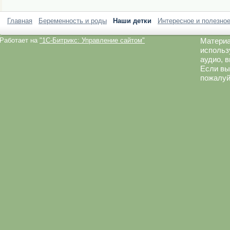
Главная
Беременность и роды
Наши детки
Интересное и полезно
Работает на
"1C-Битрикс: Управление сайтом"
Материа
использ
аудио, 
Если вы
пожалуй