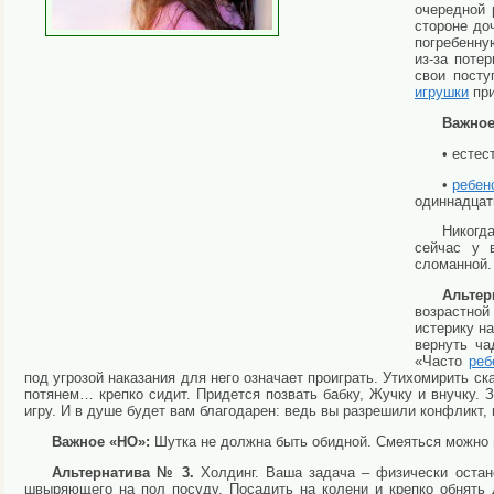
очередной 
стороне до
погребенну
из-за поте
свои посту
игрушки
при
Важное
• естес
•
ребен
одиннадцат
Никогда
сейчас у 
сломанной.
Альтер
возрастно
истерику н
вернуть ча
«Часто
реб
под угрозой наказания для него означает проиграть. Утихомирить ск
потянем… крепко сидит. Придется позвать бабку, Жучку и внучку. 
игру. И в душе будет вам благодарен: ведь вы разрешили конфликт, 
Важное «НО»:
Шутка не должна быть обидной. Смеяться можно н
Альтернатива № 3.
Холдинг. Ваша задача – физически остан
швыряющего на пол посуду. Посадить на колени и крепко обнять 