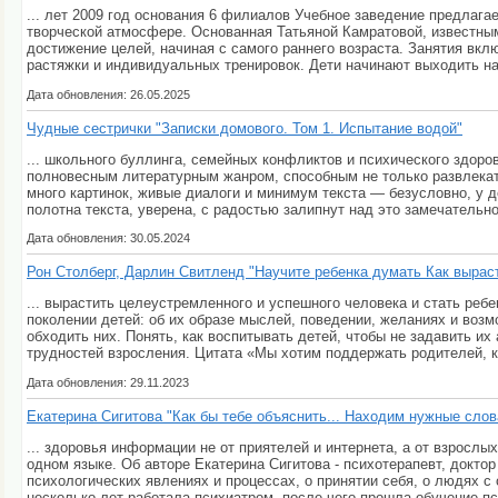
... лет 2009 год основания 6 филиалов Учебное заведение предлага
творческой атмосфере. Основанная Татьяной Камратовой, известны
достижение целей, начиная с самого раннего возраста. Занятия вкл
растяжки и индивидуальных тренировок. Дети начинают выходить на 
Дата обновления: 26.05.2025
Чудные сестрички "Записки домового. Том 1. Испытание водой"
... школьного буллинга, семейных конфликтов и психического здоро
полновесным литературным жанром, способным не только развлекат
много картинок, живые диалоги и минимум текста — безусловно, у д
полотна текста, уверена, с радостью залипнут над это замечательн
Дата обновления: 30.05.2024
Рон Столберг, Дарлин Свитленд "Научите ребенка думать Как выраст
... вырастить целеустремленного и успешного человека и стать реб
поколении детей: об их образе мыслей, поведении, желаниях и воз
обходить них. Понять, как воспитывать детей, чтобы не задавить их 
трудностей взросления. Цитата «Мы хотим поддержать родителей, ко
Дата обновления: 29.11.2023
Екатерина Сигитова "Как бы тебе объяснить... Находим нужные слов
... здоровья информации не от приятелей и интернета, а от взрослы
одном языке. Об авторе Екатерина Сигитова - психотерапевт, докто
психологических явлениях и процессах, о принятии себя, о людях с 
несколько лет работала психиатром, после чего прошла обучение пс