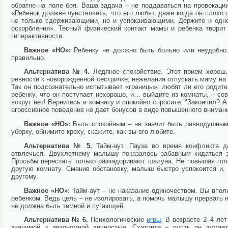
обратно на поле боя. Ваша задача – не поддаваться на провокации
«Ребенок должен чувствовать, что его любят, даже когда он плохо 
не только сдерживающими, но и успокаивающими. Держите и одно
оскорбления». Тесный физический контакт мамы и ребенка твори
гиперактивности.
Важное «НО»:
Ребенку не должно быть больно или неудобно.
правильно.
Альтернатива № 4.
Ледяное спокойствие. Этот прием хорош,
ревности к новорожденной сестричке, нежелания отпускать маму на 
Так он подсознательно испытывает «границы»: любят ли его родите
ребенку, что он поступает нехорошо, и… выйдите из комнаты, – со
вокруг нет! Вернитесь в комнату и спокойно спросите: "Закончил? 
агрессивное поведение не дает бонусов в виде повышенного внимания
Важное «НО»:
Быть спокойным – не значит быть равнодушным.
уборку,
обнимите кроху, скажите, как вы его любите.
Альтернатива № 5.
Тайм-аут. Пауза во время конфликта д
отвлечься. Двухлетнему малышу показалось забавным кидаться з
Просьбы перестать только раззадоривают шалуна. Не повышая голо
другую комнату. Сменив обстановку, малыш быстро успокоится и, 
другому.
Важное «НО»:
Тайм-аут – не наказание одиночеством. Вы впол
ребенком. Ведь цель – не изолировать, а помочь малышу прервать 
не должна быть темной и пугающей.
Альтернатива № 6.
Психологические
игры
. В возрасте 2–4 ле
значимой и автономной личностью. Схитрите – пусть он думае