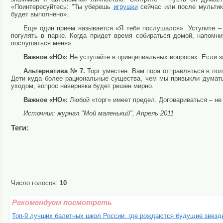
«Поинтересуйтесь: "Ты уберешь
игрушки
сейчас или после мультика
будет выполнено».
Еще один прием называется «Я тебя послушался». Уступите – 
погулять в парке. Когда придет время собираться домой, напом
послушаться меня».
Важное «НО»:
Не уступайте в принципиальных вопросах. Если за
Альтернатива № 7.
Торг уместен. Вам пора отправляться в пол
Дети куда более рациональные существа, чем мы привыкли думать
уходом, вопрос наверняка будет решен мирно.
Важное «НО»:
Любой «торг» имеет предел. Договариваться – не
Источник: журнал "Мой маленький", Апрель 2011
Теги:
Число голосов:
10
Рекомендуем посмотреть
Топ-9 лучших балетных школ России: где рождаются будущие звезд