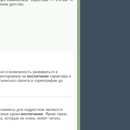
нное детство.
 но и возможность развиваться в
иентирована на
воспитание
характера и
сического балета и хореографии до
о комиксы для подростков являются
езные уроки
воспитания
. Яркие герои,
а, которые не очень любят читать