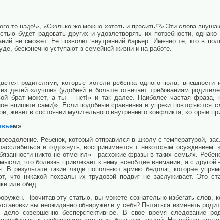
чего-то надо!», «Сколько же можно хотеть и просить!?» Эти слова внуш
стью будет радовать других и удовлетворять их потребности, однако 
аний не сможет. Не позволит внутренний барьер. Именно те, кто в пол
уде, бесконечно уступают в семейной жизни и на работе.
дается родителями, которые хотели ребенка одного пола, внешности 
из детей «лучше» (удобней и больше отвечает требованиям родителе
твой брат может, а ты – нет!» и так далее. Наиболее частая фраза,
ое впишите сами)». Если подобные сравнения и упреки повторяются с
ой, живет в состоянии мучительного внутреннего конфликта, который пр
овье
м»
преодоление. Ребенок, который отправился в школу с температурой, зас
 расслабиться и отдохнуть, воспринимается с некоторым осуждением. «
обязанности никто не отменял» - расхожие фразы в таких семьях. Ребен
к мысли, что болезнь привлекает к нему всеобщее внимание, а с другой
я. В результате такие люди пополняют армию бедолаг, которые упрям
ают, что никакой похвалы их трудовой подвиг не заслуживает. Это с
ки или обид.
вооружен. Прочитав эту статью, вы можете сознательно избегать слов, 
 установки вы неожиданно обнаружили у себя? Пытаться изменить роди
 дело совершенно бесперспективное. В свое время следование род
способиться к требованиям сильных, больших людей. Но сейчас ситу