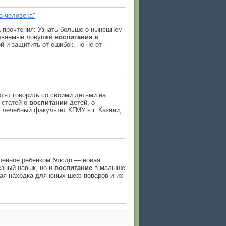
о человека"
а прочтения: Узнать больше о нынешнем
азываемые ловушки
воспитания
и
й и защитить от ошибок, но не от
отят говорить со своими детьми на
 статей о
воспитании
детей, о
а лечебный факультет КГМУ в г. Казани,
вленное ребёнком блюдо — новая
езный навык, но и
воспитание
в малыше
щая находка для юных шеф-поваров и их