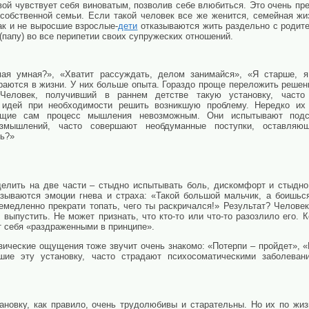
вой чувствует себя виноватым, позволив себе влюбиться. Это очень п
 собственной семьи. Если такой человек все же женится, семейная жи
так и не выросшие взрослые-
дети
отказываются жить раздельно с родите
(папу) во все перипетии своих супружеских отношений.
мая умная?», «Хватит рассуждать, делом занимайся», «Я старше, 
аются в жизни. У них больше опыта. Гораздо проще переложить решени
 Человек, получивший в раннем детстве такую установку, часто
 идей при необходимости решить возникшую проблему. Нередко их
ющие сам процесс мышления невозможным. Они испытывают подс
змышлений, часто совершают необдуманные поступки, оставляю
ть?»
делить на две части – стыдно испытывать боль, дискомфорт и стыдн
азываются эмоции гнева и страха: «Такой большой мальчик, а боишь
Немедленно прекрати топать, чего ты раскричался!» Результат? Челове
выпустить. Не может признать, что кто-то или что-то разозлило его. К
т себя «раздраженными в принципе».
ические ощущения тоже звучит очень знакомо: «Потерпи – пройдет», 
ие эту установку, часто страдают психосоматическими заболевани
тановку, как правило, очень трудолюбивы и старательны. Но их по жи