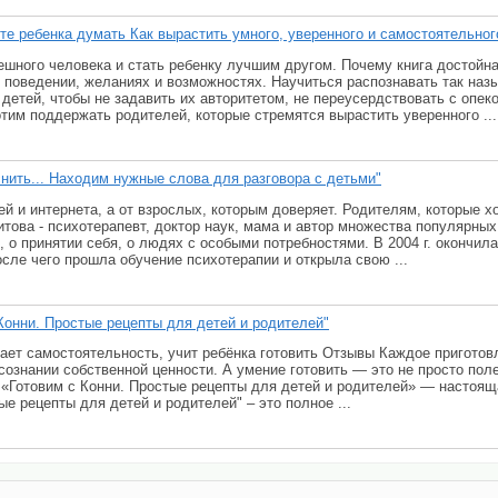
те ребенка думать Как вырастить умного, уверенного и самостоятельног
пешного человека и стать ребенку лучшим другом. Почему книга достойн
, поведении, желаниях и возможностях. Научиться распознавать так н
 детей, чтобы не задавить их авторитетом, не переусердствовать с опеко
тим поддержать родителей, которые стремятся вырастить уверенного ...
снить... Находим нужные слова для разговора с детьми"
ей и интернета, а от взрослых, которым доверяет. Родителям, которые х
итова - психотерапевт, доктор наук, мама и автор множества популярных
 о принятии себя, о людях с особыми потребностями. В 2004 г. окончил
осле чего прошла обучение психотерапии и открыла свою ...
Конни. Простые рецепты для детей и родителей"
вает самостоятельность, учит ребёнка готовить Отзывы Каждое пригото
осознании собственной ценности. А умение готовить — это не просто пол
 «Готовим с Конни. Простые рецепты для детей и родителей» — настоя
ые рецепты для детей и родителей" – это полное ...