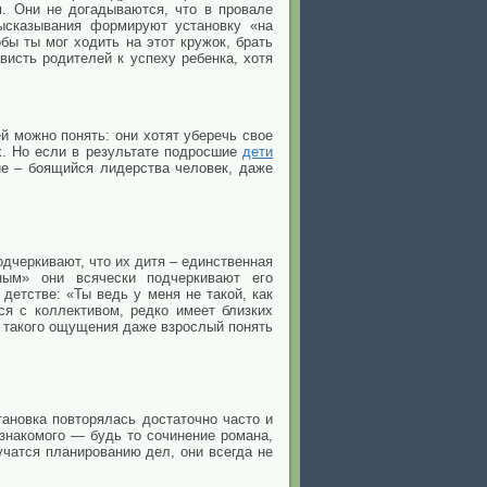
. Они не догадываются, что в провале
высказывания формируют установку «на
бы ты мог ходить на этот кружок, брать
висть родителей к успеху ребенка, хотя
й можно понять: они хотят уберечь свое
х. Но если в результате подросшие
дети
е – боящийся лидерства человек, даже
дчеркивают, что их дитя – единственная
ным» они всячески подчеркивают его
етстве: «Ты ведь у меня не такой, как
я с коллективом, редко имеет близких
ы такого ощущения даже взрослый понять
тановка повторялась достаточно часто и
знакомого — будь то сочинение романа,
учатся планированию дел, они всегда не