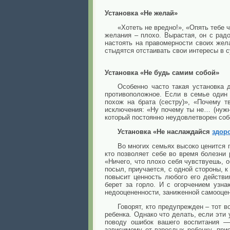
Установка «Не желай»
«Хотеть не вредно!», «Опять тебе 
желания – плохо. Вырастая, он с радо
настоять на правомерности своих жел
стыдятся отстаивать свои интересы в с
Установка «Не будь самим собой»
Особенно часто такая установка 
противоположное. Если в семье один 
похож на брата (сестру)», «Почему 
исключения: «Ну почему ты не… (нужн
который постоянно неудовлетворен соб
Установка «Не наслаждайся
здор
Во многих семьях высоко ценится 
кто позволяет себе во время болезни
«Ничего, что плохо себя чувствуешь, 
посыл, приучается, с одной стороны, 
повысит ценность любого его действи
берет за горло. И с огорчением узн
недооцененности, заниженной самооцен
Говорят, кто предупрежден – тот 
ребенка. Однако что делать, если эти
поводу ошибок вашего воспитания —
зависимому от взрослых ребенку, при