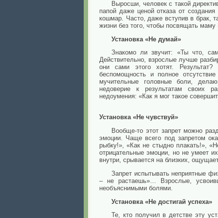
Выросши, человек с такой директи
папой даже ценой отказа от создания
кошмар. Часто, даже вступив в брак, 
жизни без того, чтобы посвящать маму 
Установка «Не думай»
Знакомо ли звучит: «Ты что, са
Действительно, взрослые лучше разбир
они сами этого хотят. Результат?
беспомощность и полное отсутствие
мучительные головные боли, дела
недоверие к результатам своих ра
недоумения: «Как я мог такое соверши
Установка «Не чувствуй»
Вообще-то этот запрет можно раз
эмоции. Чаще всего под запретом ок
рыбку!», «Как не стыдно плакать!», «
отрицательные эмоции, но не умеет их 
внутри, срывается на близких, ощущае
Запрет испытывать неприятные физ
– не растаешь»… Взрослые, усвоивш
необъяснимыми болями.
Установка «Не достигай успеха»
Те, кто получил в детстве эту ус