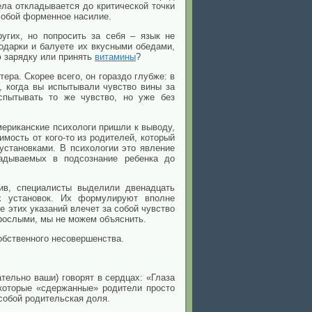
ла откладывается до критической точки
 собой форменное насилие.
угих, но попросить за себя – язык не
одарки и балуете их вкусными обедами,
ю зарядку или принять
витамины
?
ера. Скорее всего, он гораздо глубже: в
, когда вы испытывали чувство вины за
спытывать то же чувство, но уже без
ериканские психологи пришли к выводу,
мость от кого-то из родителей, который
установками. В психологии это явление
ладываемых в подсознание ребенка до
ив, специалисты выделили двенадцать
х установок. Их формулируют вполне
 этих указаний влечет за собой чувство
зрослыми, мы не можем объяснить.
обственного несовершенства.
тельно ваши) говорят в сердцах: «Глаза
екоторые «сдержанные» родители просто
 собой родительская доля.