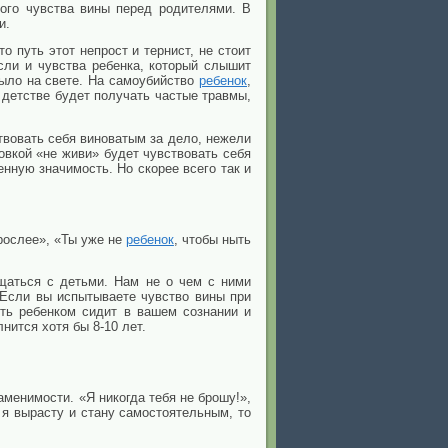
ого чувства вины перед родителями. В
и.
 путь этот непрост и тернист, не стоит
сли и чувства ребенка, который слышит
ыло на свете. На самоубийство
ребенок
,
м детстве будет получать частые травмы,
твовать себя виноватым за дело, нежели
овкой «не живи» будет чувствовать себя
енную значимость. Но скорее всего так и
рослее», «Ты уже не
ребенок
, чтобы ныть
бщаться с детьми. Нам не о чем с ними
. Если вы испытываете чувство вины при
ыть ребенком сидит в вашем сознании и
нится хотя бы 8-10 лет.
менимости. «Я никогда тебя не брошу!»,
я вырасту и стану самостоятельным, то