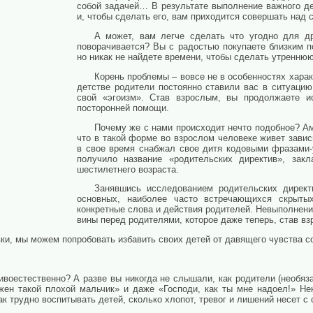
собой задачей… В результате выполнение важного де
и, чтобы сделать его, вам приходится совершать над
А может, вам легче сделать что угодно для др
поворачивается? Вы с радостью покупаете близким п
но никак не найдете времени, чтобы сделать утренню
Корень проблемы – вовсе не в особенностях характ
детстве родители постоянно ставили вас в ситуацию
свой «эгоизм». Став взрослым, вы продолжаете и
посторонней помощи.
Почему же с нами происходит нечто подобное? Ам
что в такой форме во взрослом человеке живет зависи
в свое время снабжал свое дитя кодовыми фразами-
получило название «родительских директив», зак
шестилетнего возраста.
Занявшись исследованием родительских директ
основных, наиболее часто встречающихся скрыты
конкретные слова и действия родителей. Невыполнение
вины перед родителями, которое даже теперь, став в
вки, мы можем попробовать избавить своих детей от давящего чувства с
ивоестественно? А разве вы никогда не слышали, как родители (необяза
жен такой плохой мальчик» и даже «Господи, как ты мне надоел!» Н
ак трудно воспитывать детей, сколько хлопот, тревог и лишений несет с