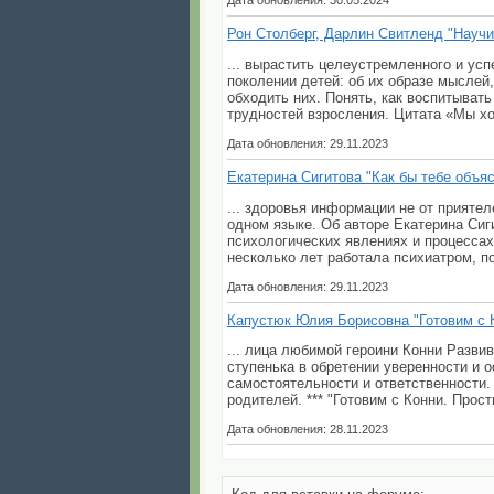
Дата обновления: 30.05.2024
Рон Столберг, Дарлин Свитленд "Научи
... вырастить целеустремленного и ус
поколении детей: об их образе мыслей
обходить них. Понять, как воспитывать
трудностей взросления. Цитата «Мы хо
Дата обновления: 29.11.2023
Екатерина Сигитова "Как бы тебе объя
... здоровья информации не от приятел
одном языке. Об авторе Екатерина Сиг
психологических явлениях и процессах,
несколько лет работала психиатром, п
Дата обновления: 29.11.2023
Капустюк Юлия Борисовна "Готовим с 
... лица любимой героини Конни Разви
ступенька в обретении уверенности и 
самостоятельности и ответственности.
родителей. *** "Готовим с Конни. Прост
Дата обновления: 28.11.2023