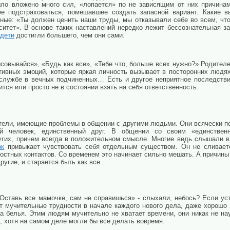
ыло вложено много сил, «лопается» по не зависящим от них причинам
ее подстраховаться, помешавшее создать запасной вариант. Какие 
ные: «Ты должен ценить наши труды, мы отказывали себе во всем, что
рситет». В основе таких наставлений нередко лежит бессознательная за
дети
достигли большего, чем они сами.
овывайся», «Будь как все», «Тебе что, больше всех нужно?» Родителе
ативных эмоций, которые яркая личность вызывает в посторонних людя
 службе в вечных подчиненных… Есть и другое неприятное последстви
ится или просто не в состоянии взять на себя ответственность.
тели, имеющие проблемы в общении с другими людьми. Они всячески по
ой человек, единственный друг. В общении со своим «единствен
угих, причем всегда в положительном смысле. Многие ведь слышали в д
ок
привыкает чувствовать себя отдельным существом. Он не сливаетс
ностных контактов. Со временем это начинает сильно мешать. А причин
ругие, и старается быть как все...
«Оставь все мамочке, сам не справишься» - слыхали, небось? Если ус
т мучительные трудности в начале каждого нового дела, даже хорошо 
ка белья. Этим людям мучительно не хватает времени, они никак не на
, хотя на самом деле могли бы все делать вовремя.