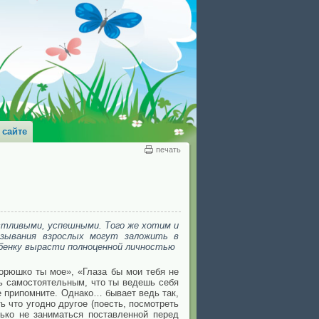
 сайте
печать
стливыми, успешными. Того же хотим и
азывания взрослых могут заложить в
бенку вырасти полноценной личностью
орюшко ты мое», «Глаза бы мои тебя не
ть самостоятельным, что ты ведешь себя
е припомните. Однако… бывает ведь так,
ь что угодно другое (поесть, посмотреть
лько не заниматься поставленной перед