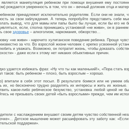
 является манипуляция ребенком при помощи внушения ему постоянн
ом) рождается уверенность в том, что он – вечный должник отца и матер
ебенком принадлежит исключительно родителям. Если они не знали, что
ность за свои заблуждения. А теперь попробуйте представить себе мы
лать вывод, что для мамы или папы было бы лучше, если бы его не б
удивляться, если, сполна проникшись установкой «не живи», он в ранне
ть свое
здоровье
– алкоголизм, наркомания, обжорство…
новку «не живи» - нарочито хулиганское поведение ребенка. Проще чувс
еизвестно за что. Во взрослой жизни человек с крепко усвоенной устан
 любить и уважать. Возможно, он потратит жизнь, чтобы доказать собств
хости» - даже если к этому нет никаких объективных причин.
о удается избежать фраз: «Ну что ты как маленький!», «Пора стать вз
л таков: быть ребенком – плохо, быть взрослым – хорошо.
о) впитали в себя этот посыл. В результате боимся или не умеем о
ть их, но бесконечно трудно разделять их интересы и жить их жизнью
вить какое-либо ребяческое безумство, установка любой ценой не б
йтесь не призывать своих детей «быть взрослыми» прежде, чем им испол
родители с наслаждением внушают своим детям чувство собственной неза
точке»… Детское мышление может расшифровать эту заботу как: «Если 
ительской поддержки».