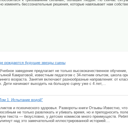
ьно изменять бессознательные решения, которые навязывает нам собстве
где рождаются будущие звезды сцены
 Учебное заведение предлагает не только высококачественное обучение,
тьяной Камратовой, известным педагогом с 34-летним опытом, школа ор
аннего возраста. Занятия включают разнообразные направления: от клас
. Дети начинают выходить на большую сцену уже с 4 лет,...
Том 1. Испытание водой"
фликтов и психического здоровья. Развороты книги Отзывы Известно, чт
особным не только развлекать и убивать время, но и преподносить пол
мум текста — безусловно, у детских комиксов много преимуществ. Ребят
алипнут над это замечательной иллюстрированной историей....