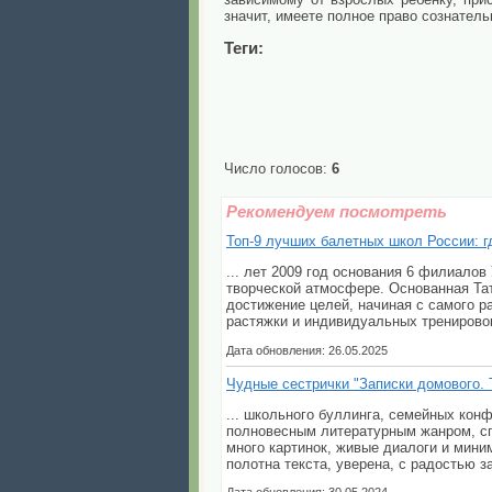
значит, имеете полное право сознател
Теги:
Число голосов:
6
Рекомендуем посмотреть
Топ-9 лучших балетных школ России: 
... лет 2009 год основания 6 филиалов
творческой атмосфере. Основанная Та
достижение целей, начиная с самого р
растяжки и индивидуальных тренировок
Дата обновления: 26.05.2025
Чудные сестрички "Записки домового. 
... школьного буллинга, семейных кон
полновесным литературным жанром, сп
много картинок, живые диалоги и мини
полотна текста, уверена, с радостью з