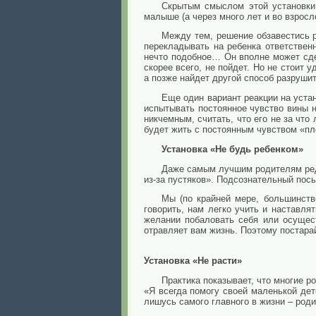
Скрытым смыслом этой установки
малыше (а через много лет и во взросл
Между тем, решение обзавестись р
перекладывать на ребенка ответствен
нечто подобное… Он вполне может сде
скорее всего, не пойдет. Но не стоит 
а позже найдет другой способ разруши
Еще один вариант реакции на уста
испытывать постоянное чувство вины н
никчемным, считать, что его не за что
будет жить с постоянным чувством «пло
Установка «Не будь ребенком»
Даже самым лучшим родителям редк
из-за пустяков». Подсознательный посы
Мы (по крайней мере, большинств
говорить, нам легко учить и наставля
желании побаловать себя или осущест
отравляет вам жизнь. Поэтому постара
Установка «Не расти»
Практика показывает, что многие 
«Я всегда помогу своей маленькой де
лишусь самого главного в жизни – род