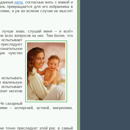
реданные
дети
, согласные жить с мамой и
знь превращается для его избранника в
лями, и уж во всяком случае не мыслят
я лучше знаю, слушай меня – и все!»
е всех вопросов на них. Тем более, что
 испытывает
 преследуют
ознательное
щие чувство
о испытывать
ся маленькую
к испытывает
опит негатив
«Не сахарный
ями – аллергией, астмой, мигренями,
зни точно преследует злой рок: в самый