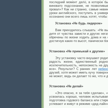
последний момент дело, в которое б
виновато подсознание, не позволивш
провал»? Как ни странно, самые невин
уроки английского, поступить в униве
осознанно они всего лишь хотят, чтобы
Установка «Не будь лидером»
Вам приходилось слышать: «Не выс
дитя от чувства зависти и других нег
обречены по жизни ходить дома и на
достигнув каких-то высот, панически бо
Установка «Не примыкай к другим»
Эту установку часто внушают роди
радость жизни, единственный родн
исключительность, непохожесть на др
все». Результат? С ранних лет
ребен
друзей, хотя может иметь кучу поверх
не может, ведь он делает то же, что и д
Установка «Не делай»
«Это опасно, я за тебя сделаю», 
усвоилась хорошо, человек испытывае
подготовка годового баланса или стир
успевают и живут в режиме «дед-лайн»