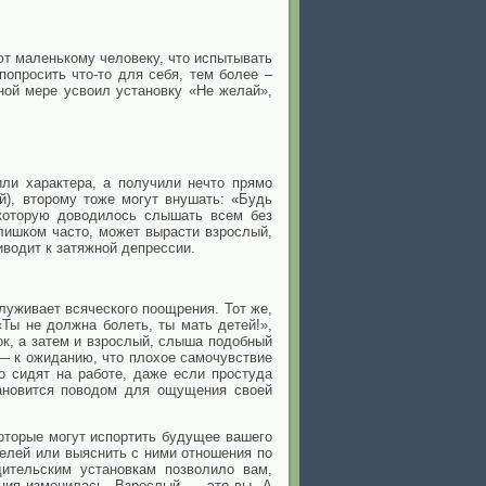
ают маленькому человеку, что испытывать
попросить что-то для себя, тем более –
ной мере усвоил установку «Не желай»,
или характера, а получили нечто прямо
й), второму тоже могут внушать: «Будь
 которую доводилось слышать всем без
лишком часто, может вырасти взрослый,
иводит к затяжной депрессии.
луживает всяческого поощрения. Тот же,
Ты не должна болеть, ты мать детей!»,
ок, а затем и взрослый, слыша подобный
 — к ожиданию, что плохое самочувствие
о сидят на работе, даже если простуда
тановится поводом для ощущения своей
которые могут испортить будущее вашего
телей или выяснить с ними отношения по
ительским установкам позволило вам,
ация изменилась. Взрослый — это вы. А