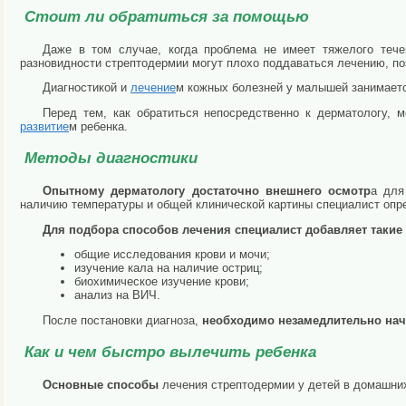
Стоит ли обратиться за помощью
Даже в том случае, когда проблема не имеет тяжелого теч
разновидности стрептодермии могут плохо поддаваться лечению, по
Диагностикой и
лечение
м кожных болезней у малышей занимаетс
Перед тем, как обратиться непосредственно к дерматологу,
развитие
м ребенка.
Методы диагностики
Опытному дерматологу достаточно внешнего осмотр
а для
наличию температуры и общей клинической картины специалист опре
Для подбора способов лечения специалист добавляет такие
общие исследования крови и мочи;
изучение кала на наличие остриц;
биохимическое изучение крови;
анализ на ВИЧ.
После постановки диагноза,
необходимо незамедлительно на
Как и чем быстро вылечить ребенка
Основные способы
лечения стрептодермии у детей в домашних