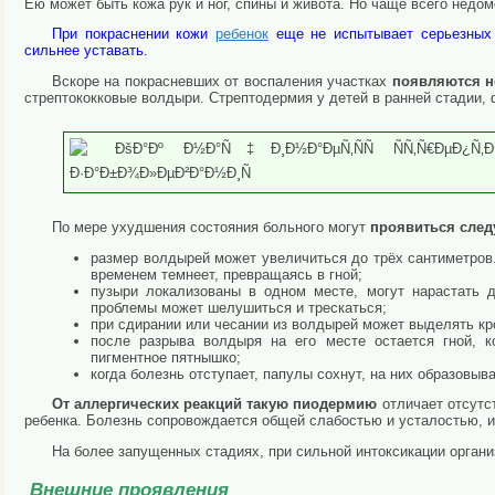
Ею может быть кожа рук и ног, спины и живота. Но чаще всего недом
При покраснении кожи
ребенок
еще не испытывает серьезных 
сильнее уставать.
Вскоре на покрасневших от воспаления участках
появляются н
стрептококковые волдыри. Стрептодермия у детей в ранней стадии,
По мере ухудшения состояния больного могут
проявиться сле
размер волдырей может увеличиться до трёх сантиметров
временем темнеет, превращаясь в гной;
пузыри локализованы в одном месте, могут нарастать д
проблемы может шелушиться и трескаться;
при сдирании или чесании из волдырей может выделять кр
после разрыва волдыря на его месте остается гной, 
пигментное пятнышко;
когда болезнь отступает, папулы сохнут, на них образовыв
От аллергических реакций такую пиодермию
отличает отсутст
ребенка. Болезнь сопровождается общей слабостью и усталостью, и
На более запущенных стадиях, при сильной интоксикации орган
Внешние проявления