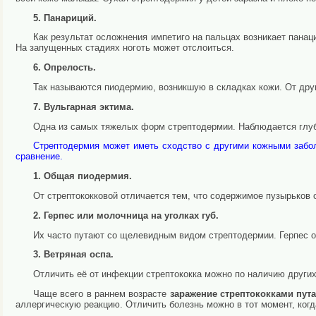
5. Панариций.
Как результат осложнения импетиго на пальцах возникает панаци
На запущенных стадиях ноготь может отслоиться.
6. Опрелость.
Так называются пиодермию, возникшую в складках кожи. От дру
7. Вульгарная эктима.
Одна из самых тяжелых форм стрептодермии. Наблюдается глуб
Стрептодермия может иметь сходство с другими кожными забол
сравнение.
1. Общая пиодермия.
От стрептококковой отличается тем, что содержимое пузырьков
2. Герпес или молочница на уголках губ.
Их часто путают со щелевидным видом стрептодермии. Герпес 
3. Ветряная оспа.
Отличить её от инфекции стрептококка можно по наличию други
Чаще всего в раннем возрасте
заражение стрептококками пут
аллергическую реакцию. Отличить болезнь можно в тот момент, ког