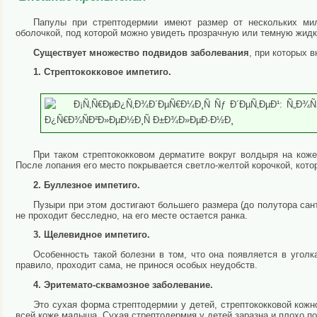
Папулы при стрептодермии имеют размер от нескольких ми
оболочкой, под которой можно увидеть прозрачную или темную жидк
Существует множество подвидов заболевания
, при которых 
1. Стрептококковое импетиго.
При таком стрептококковом дерматите вокруг волдыря на коже
После лопания его место покрывается светло-желтой корочкой, кото
2. Буллезное импетиго.
Пузыри при этом достигают большего размера (до полутора сан
не проходит бесследно, на его месте остается ранка.
3. Щелевидное импетиго.
Особенность такой болезни в том, что она появляется в уголк
правило, проходит сама, не принося особых неудобств.
4. Эритемато-сквамозное заболевание.
Это сухая форма стрептодермии у детей, стрептококковой кожн
всей коже малыша. Сухая стрептодермия у детей заразна и плохо п