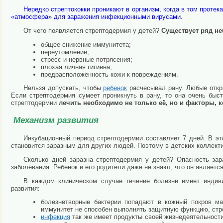
Нередко стрептококки проникают в организм, когда в том проте
«атмосфера» для заражения инфекционными вирусами.
От чего появляется стрептодермия у детей?
Существует ряд не
общее снижение иммунитета;
переутомление;
стресс и нервные потрясения;
плохая личная гигиена;
предрасположенность кожи к повреждениям.
Нельзя допускать, чтобы
ребенок
расчесывал рану. Любые откр
Если стрептодермия сумеет проникнуть в рану, то она очень быс
стрептодермии
лечить необходимо не только её, но и факторы,
Механизм развития
Инкубационный период стрептодермии составляет 7 дней. В эт
становится заразным для других людей. Поэтому в детских коллекти
Сколько дней заразна стрептодермия у детей? Опасность зар
заболевания. Ребенок и его родители даже не знают, что он являет
В каждом клиническом случае течение болезни имеет индив
развития:
болезнетворные бактерии попадают в кожный покров 
иммунитет не способен выполнять защитную функцию, стре
инфекция
так же имеет продукты своей жизнедеятельности.