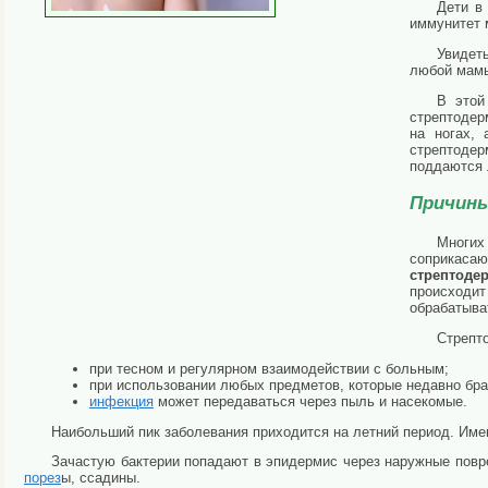
Дети в 
иммунитет 
Увидеть
любой мам
В этой
стрептодерм
на ногах, 
стрептодерм
поддаются
Причины
Многих
соприкаса
стрептоде
происходи
обрабатыва
Стрепт
при тесном и регулярном взаимодействии с больным;
при использовании любых предметов, которые недавно бра
инфекция
может передаваться через пыль и насекомые.
Наибольший пик заболевания приходится на летний период. Име
Зачастую бактерии попадают в эпидермис через наружные повре
порез
ы, ссадины.