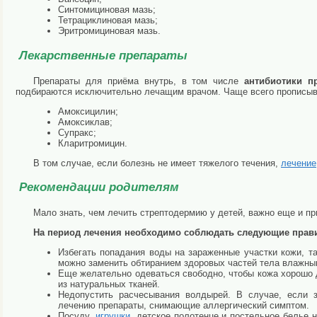
Синтомициновая мазь;
Тетрациклиновая мазь;
Эритромициновая мазь.
Лекарственные препараты
Препараты для приёма внутрь, в том числе
антибиотики пр
подбираются исключительно лечащим врачом. Чаще всего прописы
Амоксицилин;
Амоксиклав;
Супракс;
Кларитромицин.
В том случае, если болезнь не имеет тяжелого течения,
лечение
Рекомендации родителям
Мало знать, чем лечить стрептодермию у детей, важно еще и п
На период лечения необходимо соблюдать следующие прав
Избегать попадания воды на зараженные участки кожи, т
можно заменить обтиранием здоровых частей тела влажн
Еще желательно одеваться свободно, чтобы кожа хорошо 
из натуральных тканей.
Недопустить расчесывания волдырей. В случае, если з
лечению препараты, снимающие аллергический симптом.
Посуду,
игрушки
, детское полотенце и постельное белье 