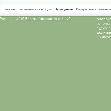
Главная
Беременность и роды
Наши детки
Интересное и полезно
Работает на
"1C-Битрикс: Управление сайтом"
Материа
использ
аудио, 
Если вы
пожалуй