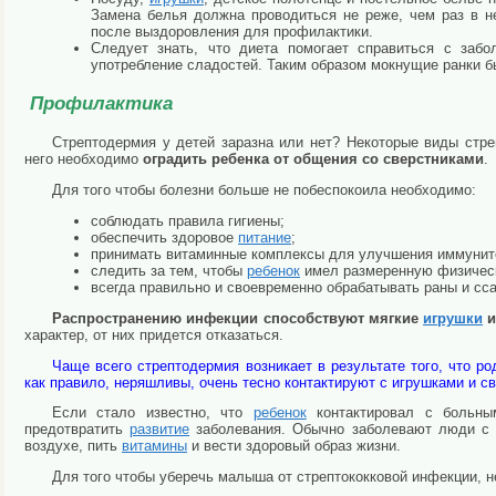
Замена белья должна проводиться не реже, чем раз в н
после выздоровления для профилактики.
Следует знать, что диета помогает справиться с заб
употребление сладостей. Таким образом мокнущие ранки б
Профилактика
Стрептодермия у детей заразна или нет? Некоторые виды стре
него необходимо
оградить ребенка от общения со сверстниками
.
Для того чтобы болезни больше не побеспокоила необходимо:
соблюдать правила гигиены;
обеспечить здоровое
питание
;
принимать витаминные комплексы для улучшения иммунит
следить за тем, чтобы
ребенок
имел размеренную физическ
всегда правильно и своевременно обрабатывать раны и с
Распространению инфекции способствуют мягкие
игрушки
и
характер, от них придется отказаться.
Чаще всего стрептодермия возникает в результате того, что ро
как правило, неряшливы, очень тесно контактируют с игрушками и с
Если стало известно, что
ребенок
контактировал с больным
предотвратить
развитие
заболевания. Обычно заболевают люди с п
воздухе, пить
витамины
и вести здоровый образ жизни.
Для того чтобы уберечь малыша от стрептококковой инфекции, 