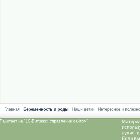
Главная
Беременность и роды
Наши детки
Интересное и полезн
Работает на
"1C-Битрикс: Управление сайтом"
Материа
использ
аудио, 
Если вы