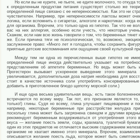
Но если вы не курите, не пьете, не едите мо­лочного, то откуда 
к определенным продуктам питания существует столько же теори
определенной пище связано с ее непе­реносимостью. Как это ни стра
чувствителен. Например, при непереносимости лактозы может очен
логика, если вспомнить о сигаретах, алкоголе и наркотиках: когда 
для организма. Впрочем, это только одна из гипотез. Так что не во
вас на них ал­лергия, особенно если учесть, что некоторые уче
Скажем, если нам всю жизнь говорили о том, что беременных тянет н
же. Ес­ли причина тяги не психологическая, то, возмож­но, эмоц
заслуженное право: «Много лет я голодала, чтобы сохранить фигуру,
приятные детские воспоминания или ощущение своей культурной пр
Между тем ни одна из перечисленных выше гипотез не имеет
определенной пище иногда действительно указы­ает на потребно
представлениям об аппетите беременных. Но ведь может быть и 
Прогестерон вызывает ускоренное выведение этого минерала 
увеличивается, дополни­тельная доза натрия необходима для восст
стоит в качестве источника соли употреблять консер­вированные
добавить в приготовленное блюдо щепот­ку морской соли.)
И еще одна весьма удивительная вещь: есть такое болезненно
встречаются по всему миру. Так пот, его признаком является то
только!) глины. Судя но всему, глина улучшает пищеварение и по
напри­мер, некоторые беременные при расстройстве желудка при
поскольку глина может быть загрязнена свинцом и другими вредн
рекомендует беремен­ным воздерживаться от употребления этого 
вку­са — желание поесть земли, соды, крахмала, туа­летной бумаги
один из этих предметов не отлича­ется высоким содержанием желез
организме не хвата­ет именно этого минерала. Впрочем, взаимосв
описывается желание поесть льда, которое может быть симп­томом