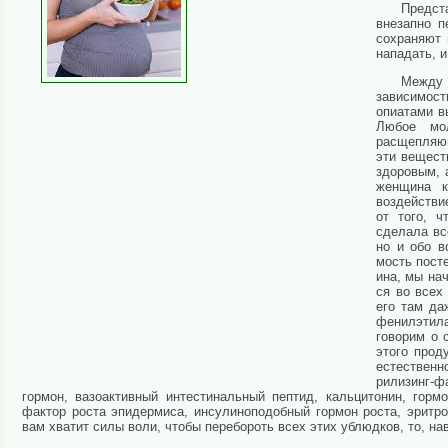
Предста
внезапно п
сохраняют 
нападать, 
Между 
зависимост
опиата­ми в
Любое мол
расщепляю
эти вещест
здоровым, 
женщина к
воздействи
от того, ч
сделала вс
но и обо в
мость посте
ина, мы на
ся во всех
его там да
фенилэтила
говорим о 
этого про­
естественн
рилизинг-ф
гормон, вазоактивный интестинальный пептид, кальцитонин, горм
фактор роста эпидермиса, инсулиноподобный гормон роста, эритроп
вам хватит силы воли, чтобы перебо­роть всех этих ублюдков, то, на