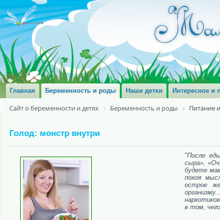
Главная
Беременность и роды
Наши детки
Интересное и 
Сайт о беременности и детях
Беременность и роды
Питание 
Голод: монстр внутри
"После ед
сыра», «Оч
будете мам
покоя мыс
острое же
организму.
наркотиков
в том, чег