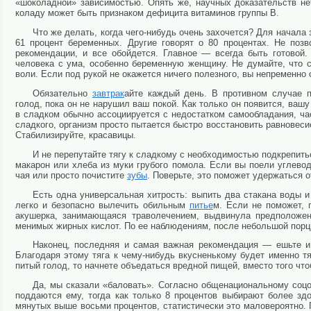
«шоколад­ной» зависимостью. Опять же, научных доказа­тельств не
коладу может быть признаком дефицита витаминов группы В.
Что же делать, когда чего-нибудь очень захо­чется? Для начала 
61 процент беременных. Другие говорят о 80 процентах. Не поз
рекомендации, и все обойдется. Глав­ное — всегда быть готовой
человека с ума, особенно беременную женщину. Не думайте, что с
воли. Если под рукой не окажется ничего полезного, вы непременно
Обязательно
завтрак
айте каждый день. В противном случае 
голод, пока он не нарушил ваш покой. Как только он появится, вашу
в сладком обычно ассоцииру­ется с недостатком самообладания, час
сладкого, орга­низм просто пытается быстро восстановить рав­новеси
Ста­билизируйте, красавицы.
И не перепутайте тягу к сладкому с необходи­мостью подкрепить
макарон или хлеба из муки грубого помола. Если вы поели углевод
чая или просто почистите
зубы
. Поверь­те, это поможет удержаться о
Есть одна универсальная хитрость: выпить два стакана воды и
легко и безопасно вылечить обильным
питье
м. Если не поможет, 
акушерка, занимающаяся траволечением, выдви­нула предположен
менимых жирных кислот. По ее наблюдениям, после небольшой порци
Наконец, последняя и самая важная рекомен­дация — ешьте и
Благодаря этому тяга к чему-нибудь вкусненькому будет именно тяг
питый голод, то начнете объедаться вредной пищей, вместо того что
Да, мы сказали «баловать». Согласно общена­циональному соц
поддаются ему, тогда как только 8 процентов выбирают более зд
мянутых выше восьми процентов, статистически это маловероятно. П