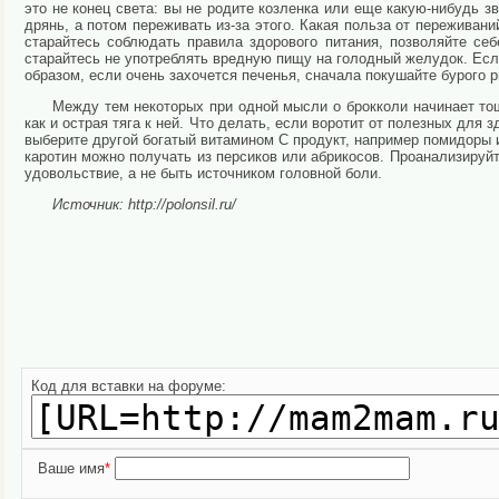
это не конец света: вы не родите козленка или еще какую-нибудь з
дрянь, а потом переживать из-за этого. Ка­кая польза от переживани
старайтесь соблюдать правила здоро­вого питания, позволяйте себ
старайтесь не употреблять вредную пищу на голодный желудок. Если
образом, если очень захо­чется печенья, сначала покушайте бурого р
Между тем некоторых при одной мысли о брокколи начинает то
как и острая тяга к ней. Что де­лать, если воротит от полезных дл
выберите другой бо­гатый витамином С продукт, например помидо­ры
каротин можно получать из персиков или абрикосов. Проанализируйт
удовольствие, а не быть источником го­ловной боли.
Источник: http://polonsil.ru/
Код для вставки на форуме:
Ваше имя
*