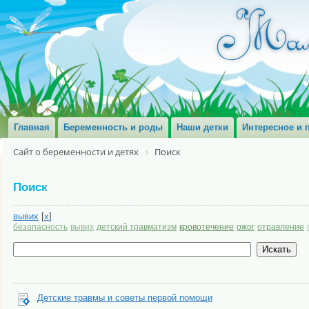
Главная
Беременность и роды
Наши детки
Интересное и 
Сайт о беременности и детях
Поиск
Поиск
вывих
[
x
]
безопасность
вывих
детский травматизм
кровотечение
ожог
отравление
Детские травмы и советы первой помощи