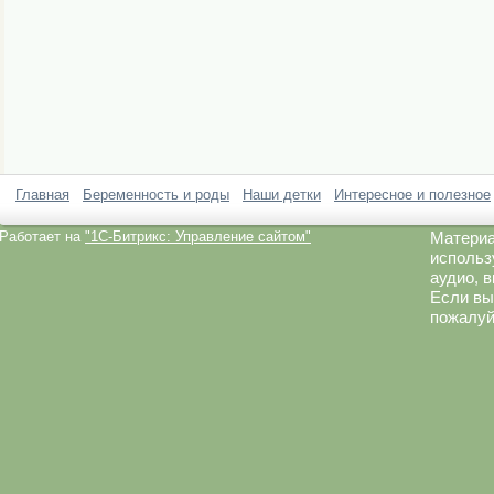
Главная
Беременность и роды
Наши детки
Интересное и полезное
Работает на
"1C-Битрикс: Управление сайтом"
Материа
использ
аудио, 
Если вы
пожалуй