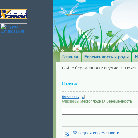
Главная
Беременность и роды
Н
Сайт о беременности и детях
Поиск
Поиск
близнецы
[
x
]
близнецы
многоплодная беременность
32 неделя беременности