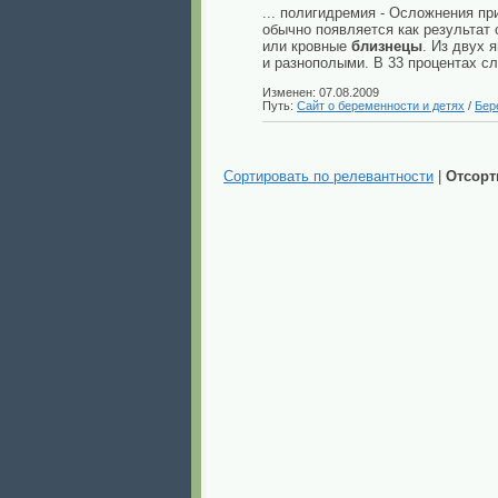
... полигидремия - Осложнения п
обычно появляется как результат
или кровные
близнецы
. Из двух 
и разнополыми. В 33 процентах с
Изменен: 07.08.2009
Путь:
Сайт о беременности и детях
/
Бер
Сортировать по релевантности
|
Отсорт