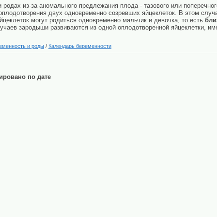
ри родах из-за аномального предлежания плода - тазового или поперечн
 оплодотворения двух одновременно созревших яйцеклеток. В этом слу
яйцеклеток могут родиться одновременно мальчик и девочка, то есть
бли
лучаев зародыши развиваются из одной оплодотворенной яйцеклетки, им
еменность и роды
/
Календарь беременности
ировано по дате