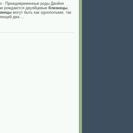
ого - Преждевременные роды Двойня
чае рождаются двуяйцевые
близнецы
,
знецы
могут быть как однополыми, так
еющей два ...