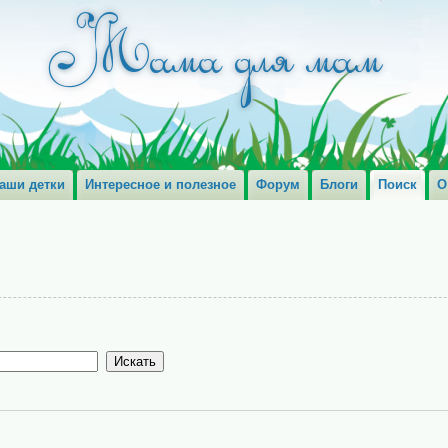
аши детки
Интересное и полезное
Форум
Блоги
Поиск
О