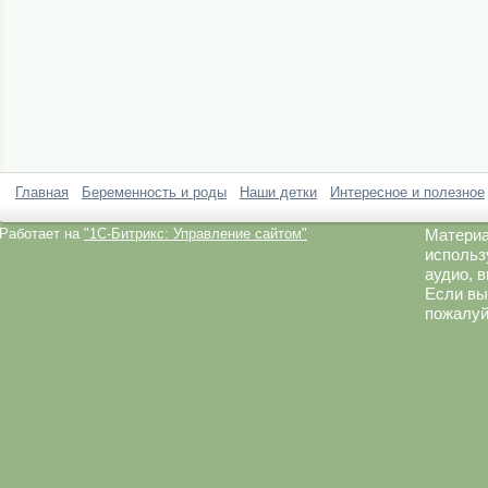
Главная
Беременность и роды
Наши детки
Интересное и полезное
Работает на
"1C-Битрикс: Управление сайтом"
Материа
использ
аудио, 
Если вы
пожалуй