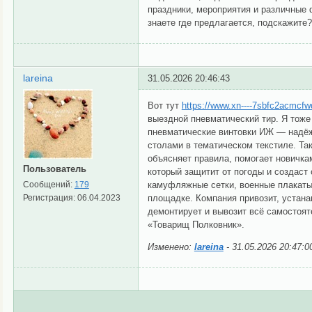
праздники, мероприятия и различные 
знаете где предлагается, подскажите?
lareina
31.05.2026 20:46:43
Вот тут
https://www.xn----7sbfc2acmcfwd
выездной пневматический тир. Я тоже
пневматические винтовки ИЖ — надёжн
столами в тематическом текстиле. Так
объясняет правила, помогает новичка
Пользователь
который защитит от погоды и создаст
Сообщений:
179
камуфляжные сетки, военные плакаты
Регистрация:
06.04.2023
площадке. Компания привозит, устана
демонтирует и вывозит всё самостоят
«Товарищ Полковник».
Изменено:
lareina
-
31.05.2026 20:47:0