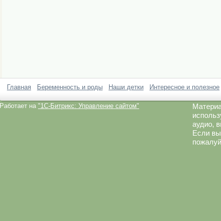
Главная
Беременность и роды
Наши детки
Интересное и полезное
Работает на
"1C-Битрикс: Управление сайтом"
Материа
использ
аудио, 
Если вы
пожалуй