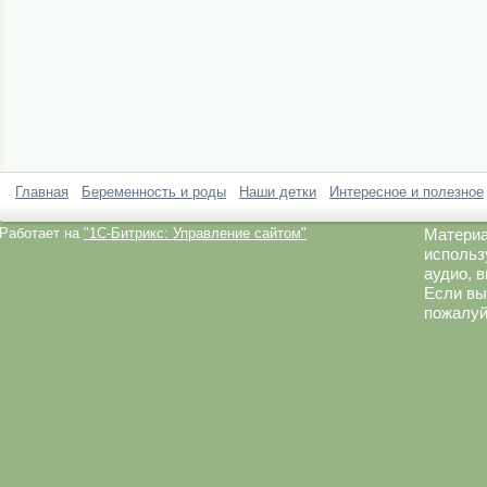
Главная
Беременность и роды
Наши детки
Интересное и полезное
Работает на
"1C-Битрикс: Управление сайтом"
Материа
использ
аудио, 
Если вы
пожалуй