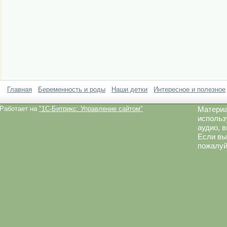
Главная
Беременность и роды
Наши детки
Интересное и полезное
Работает на
"1C-Битрикс: Управление сайтом"
Материа
использ
аудио, 
Если вы
пожалуй