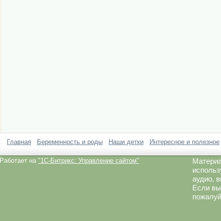
Главная
Беременность и роды
Наши детки
Интересное и полезное
Работает на
"1C-Битрикс: Управление сайтом"
Материа
использ
аудио, 
Если вы
пожалуй