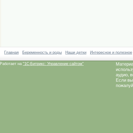
Главная
Беременность и роды
Наши детки
Интересное и полезное
Работает на
"1C-Битрикс: Управление сайтом"
Материа
использ
аудио, 
Если вы
пожалуй