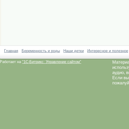
Главная
Беременность и роды
Наши детки
Интересное и полезное
Работает на
"1C-Битрикс: Управление сайтом"
Материа
использ
аудио, 
Если вы
пожалуй